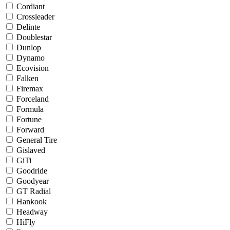
Cordiant
Crossleader
Delinte
Doublestar
Dunlop
Dynamo
Ecovision
Falken
Firemax
Forceland
Formula
Fortune
Forward
General Tire
Gislaved
GiTi
Goodride
Goodyear
GT Radial
Hankook
Headway
HiFly