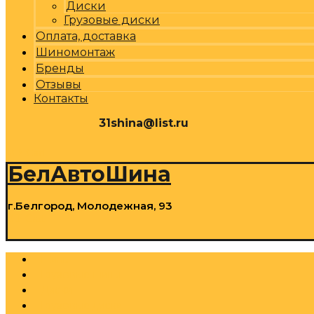
Диски
Грузовые диски
Оплата, доставка
Шиномонтаж
Бренды
Отзывы
Контакты
31shina@list.ru
0
Р
Cart
БелАвтоШина
г.Белгород, Молодежная, 93
0
Р
Cart
Шины
Грузовые шины
Диски
Грузовые диски