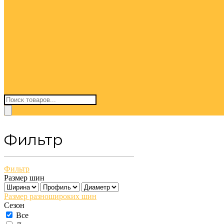
Поиск
товаров
Фильтр
Фильтр
Размер шин
Размер разношироких шин
Сезон
Все