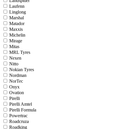
Landspider
Laufenn
Linglong
Marshal
Matador
Maxxis
Michelin
Mirage
Mitas
MRL Tyres
Nexen
Nitto
Nokian Tyres
Nordman
NorTec
Onyx
Ovation
Pirelli
Pirelli Amtel
Pirelli Formula
Powertrac
Roadcruza
Roadking