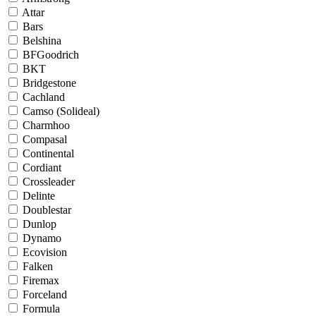
Attar
Bars
Belshina
BFGoodrich
BKT
Bridgestone
Cachland
Camso (Solideal)
Charmhoo
Compasal
Continental
Cordiant
Crossleader
Delinte
Doublestar
Dunlop
Dynamo
Ecovision
Falken
Firemax
Forceland
Formula