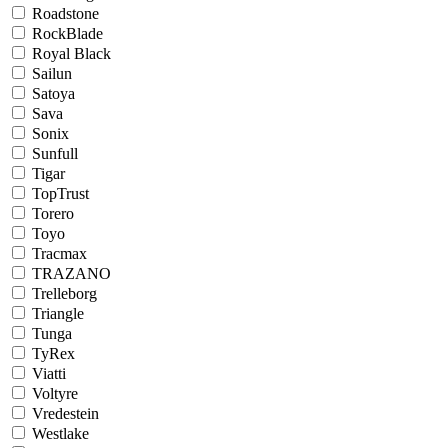
Roadstone
RockBlade
Royal Black
Sailun
Satoya
Sava
Sonix
Sunfull
Tigar
TopTrust
Torero
Toyo
Tracmax
TRAZANO
Trelleborg
Triangle
Tunga
TyRex
Viatti
Voltyre
Vredestein
Westlake