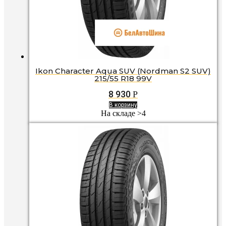
Ikon Character Aqua SUV (Nordman S2 SUV)
215/55 R18 99V
8 930
Р
В корзину
На складе >4