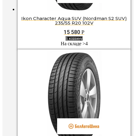
Ikon Character Aqua SUV (Nordman S2 SUV)
235/55 R20 102V
15 580
Р
В корзину
На складе >4