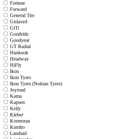
Fortune
Forward
General Tire
Gislaved
GiTi
Goodride
Goodyear
GT Radial
Hankook
Headway
HiFly
Ikon
Ikon Tyres
Ikon Tyres (Nokian Tyres)
Joyroad
Kama
Kapsen
Kelly
Kleber
Kormoran
Kumho
Landsail