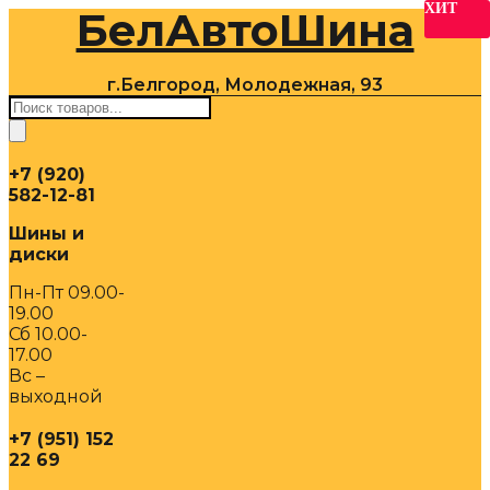
ХИТ
БелАвтоШина
Перейти
к
содержимому
г.Белгород, Молодежная, 93
Поиск
товаров
+7 (920)
582-12-81
Шины и
диски
Пн-Пт 09.00-
19.00
Сб 10.00-
17.00
Вс –
выходной
+7 (951) 152
22 69