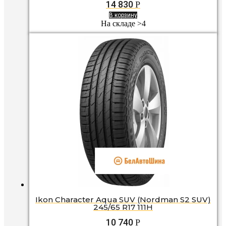
14 830
Р
В корзину
На складе >4
Ikon Character Aqua SUV (Nordman S2 SUV)
245/65 R17 111H
10 740
Р