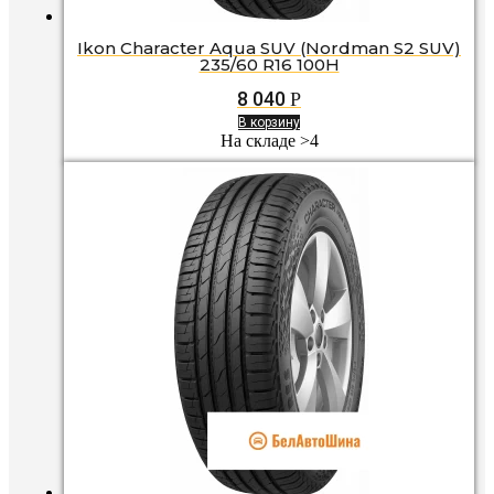
Ikon Character Aqua SUV (Nordman S2 SUV)
235/60 R16 100H
8 040
Р
В корзину
На складе >4