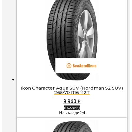
Ikon Character Aqua SUV (Nordman S2 SUV)
265/70 R16 112T
9 960
Р
В корзину
На складе >4