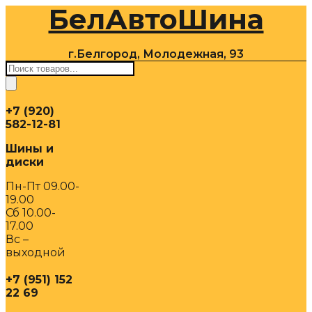
БелАвтоШина
Перейти
к
содержимому
г.Белгород, Молодежная, 93
Поиск
товаров
+7 (920)
582-12-81
Шины и
диски
Пн-Пт 09.00-
19.00
Сб 10.00-
17.00
Вс –
выходной
+7 (951) 152
22 69