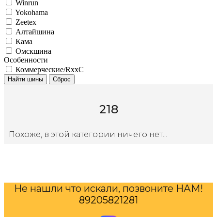
Winrun
Yokohama
Zeetex
Алтайшина
Кама
Омскшина
Особенности
Коммерческие/RxxC
Найти шины
Сброс
218
Похоже, в этой категории ничего нет...
Не нашли что искали, позвоните НАМ!
89205821281