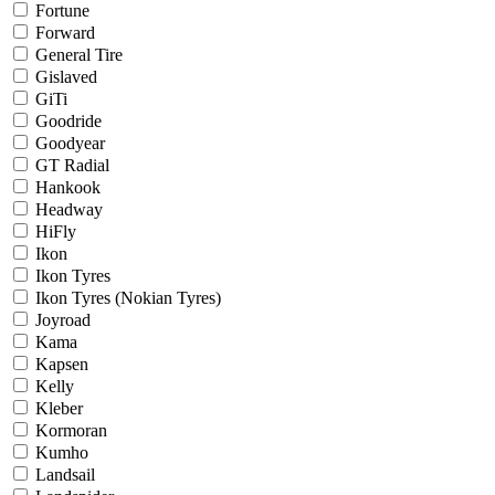
Fortune
Forward
General Tire
Gislaved
GiTi
Goodride
Goodyear
GT Radial
Hankook
Headway
HiFly
Ikon
Ikon Tyres
Ikon Tyres (Nokian Tyres)
Joyroad
Kama
Kapsen
Kelly
Kleber
Kormoran
Kumho
Landsail