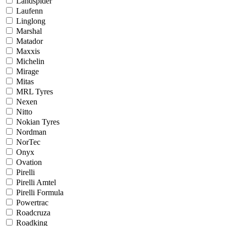
Landspider
Laufenn
Linglong
Marshal
Matador
Maxxis
Michelin
Mirage
Mitas
MRL Tyres
Nexen
Nitto
Nokian Tyres
Nordman
NorTec
Onyx
Ovation
Pirelli
Pirelli Amtel
Pirelli Formula
Powertrac
Roadcruza
Roadking