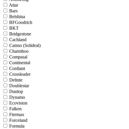
Attar
Bars
Belshina
BFGoodrich
BKT
Bridgestone
Cachland
Camso (Solideal)
Charmhoo
Compasal
Continental
Cordiant
Crossleader
Delinte
Doublestar
Dunlop
Dynamo
Ecovision
Falken
Firemax
Forceland
Formula