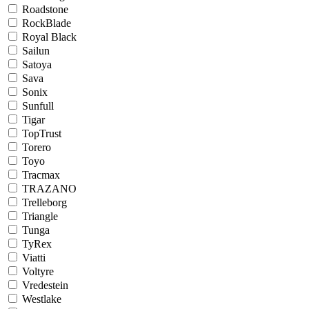
Roadstone
RockBlade
Royal Black
Sailun
Satoya
Sava
Sonix
Sunfull
Tigar
TopTrust
Torero
Toyo
Tracmax
TRAZANO
Trelleborg
Triangle
Tunga
TyRex
Viatti
Voltyre
Vredestein
Westlake