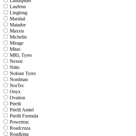
Landspider
Laufenn
Linglong
Marshal
Matador
Maxxis
Michelin
Mirage
Mitas
MRL Tyres
Nexen
Nitto
Nokian Tyres
Nordman
NorTec
Onyx
Ovation
Pirelli
Pirelli Amtel
Pirelli Formula
Powertrac
Roadcruza
Roadking