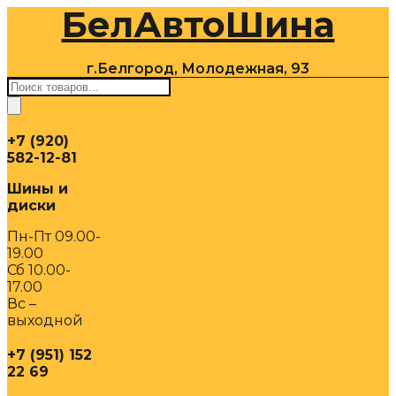
БелАвтоШина
Перейти
к
содержимому
г.Белгород, Молодежная, 93
Поиск
товаров
+7 (920)
582-12-81
Шины и
диски
Пн-Пт 09.00-
19.00
Сб 10.00-
17.00
Вс –
выходной
+7 (951) 152
22 69