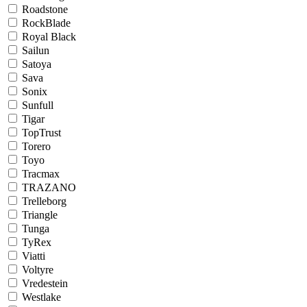
Roadstone
RockBlade
Royal Black
Sailun
Satoya
Sava
Sonix
Sunfull
Tigar
TopTrust
Torero
Toyo
Tracmax
TRAZANO
Trelleborg
Triangle
Tunga
TyRex
Viatti
Voltyre
Vredestein
Westlake