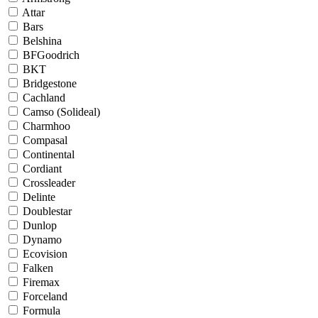
Attar
Bars
Belshina
BFGoodrich
BKT
Bridgestone
Cachland
Camso (Solideal)
Charmhoo
Compasal
Continental
Cordiant
Crossleader
Delinte
Doublestar
Dunlop
Dynamo
Ecovision
Falken
Firemax
Forceland
Formula