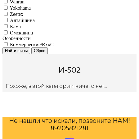
Winrun
Yokohama
Zeetex
Алтайшина
Кама
Омскшина
Особенности
Коммерческие/RxxC
Найти шины
Сброс
И-502
Похоже, в этой категории ничего нет...
Не нашли что искали, позвоните НАМ!
89205821281