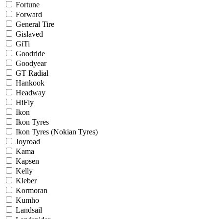
Fortune
Forward
General Tire
Gislaved
GiTi
Goodride
Goodyear
GT Radial
Hankook
Headway
HiFly
Ikon
Ikon Tyres
Ikon Tyres (Nokian Tyres)
Joyroad
Kama
Kapsen
Kelly
Kleber
Kormoran
Kumho
Landsail