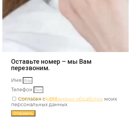
Оставьте номер – мы Вам
перезвоним.
Имя
Телефон
Согласен с
условиями обработки
моих
ПОД ЗАКАЗ 2-4 ДНЯ
персональных данных.
Отправить