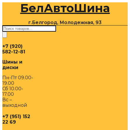
БелАвтоШина
Перейти
к
содержимому
г.Белгород, Молодежная, 93
Поиск
товаров
+7 (920)
582-12-81
Шины и
диски
Пн-Пт 09.00-
19.00
Сб 10.00-
17.00
Вс –
выходной
+7 (951) 152
22 69