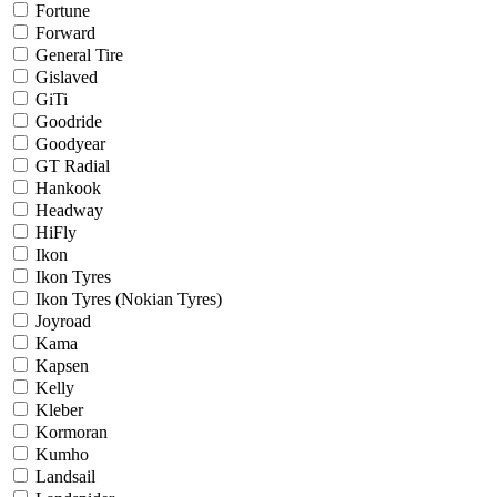
Fortune
Forward
General Tire
Gislaved
GiTi
Goodride
Goodyear
GT Radial
Hankook
Headway
HiFly
Ikon
Ikon Tyres
Ikon Tyres (Nokian Tyres)
Joyroad
Kama
Kapsen
Kelly
Kleber
Kormoran
Kumho
Landsail