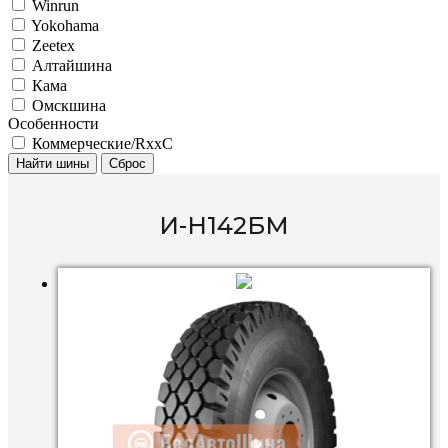
Winrun
Yokohama
Zeetex
Алтайшина
Кама
Омскшина
Особенности
Коммерческие/RxxC
Найти шины
Сброс
И-Н142БМ