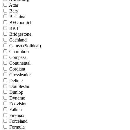
Attar
Bars
Belshina
BFGoodrich
BKT
Bridgestone
Cachland
Camso (Solideal)
Charmhoo
Compasal
Continental
Cordiant
Crossleader
Delinte
Doublestar
Dunlop
Dynamo
Ecovision
Falken
Firemax
Forceland
Formula