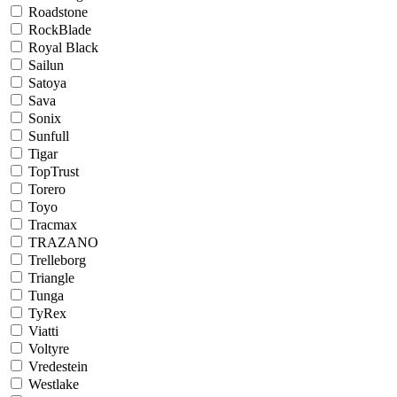
Roadstone
RockBlade
Royal Black
Sailun
Satoya
Sava
Sonix
Sunfull
Tigar
TopTrust
Torero
Toyo
Tracmax
TRAZANO
Trelleborg
Triangle
Tunga
TyRex
Viatti
Voltyre
Vredestein
Westlake