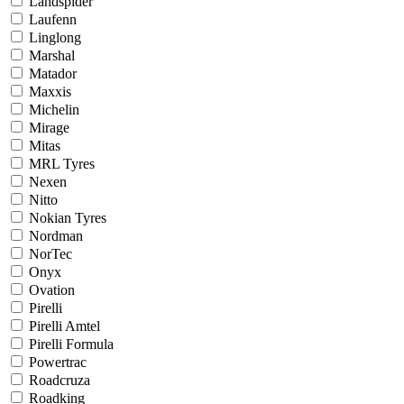
Landspider
Laufenn
Linglong
Marshal
Matador
Maxxis
Michelin
Mirage
Mitas
MRL Tyres
Nexen
Nitto
Nokian Tyres
Nordman
NorTec
Onyx
Ovation
Pirelli
Pirelli Amtel
Pirelli Formula
Powertrac
Roadcruza
Roadking