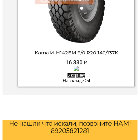
Kama И-Н142БМ 9/0 R20 140/137K
16 330
Р
В корзину
На складе >4
Не нашли что искали, позвоните НАМ!
89205821281