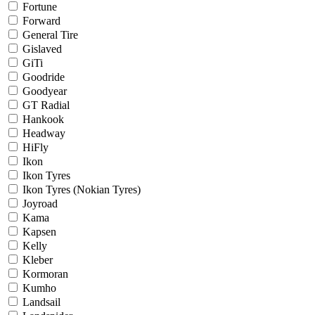
Fortune
Forward
General Tire
Gislaved
GiTi
Goodride
Goodyear
GT Radial
Hankook
Headway
HiFly
Ikon
Ikon Tyres
Ikon Tyres (Nokian Tyres)
Joyroad
Kama
Kapsen
Kelly
Kleber
Kormoran
Kumho
Landsail