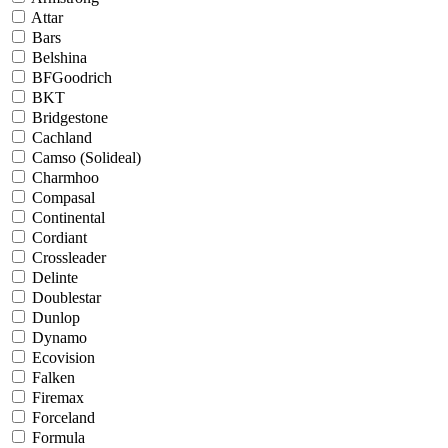
Attar
Bars
Belshina
BFGoodrich
BKT
Bridgestone
Cachland
Camso (Solideal)
Charmhoo
Compasal
Continental
Cordiant
Crossleader
Delinte
Doublestar
Dunlop
Dynamo
Ecovision
Falken
Firemax
Forceland
Formula