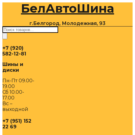
БелАвтоШина
Перейти
к
содержимому
г.Белгород, Молодежная, 93
Поиск
товаров
+7 (920)
582-12-81
Шины и
диски
Пн-Пт 09.00-
19.00
Сб 10.00-
17.00
Вс –
выходной
+7 (951) 152
22 69