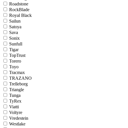
Roadstone
RockBlade
Royal Black
Sailun
Satoya
Sava
Sonix
Sunfull
Tigar
TopTrust
Torero
Toyo
Tracmax
TRAZANO
Trelleborg
Triangle
Tunga
TyRex
Viatti
Voltyre
Vredestein
Westlake