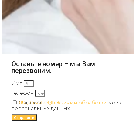
Оставьте номер – мы Вам
перезвоним.
Имя
Телефон
Согласен с
условиями обработки
моих
ПОД ЗАКАЗ 2-4 ДНЯ
персональных данных.
Отправить