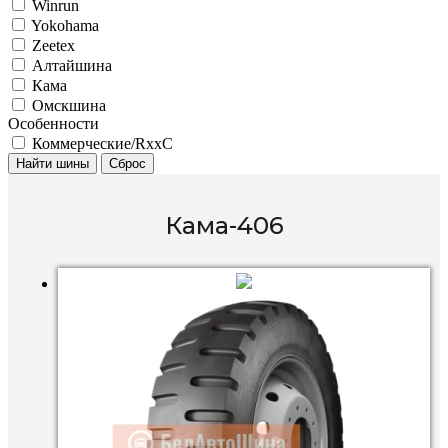
Winrun
Yokohama
Zeetex
Алтайшина
Кама
Омскшина
Особенности
Коммерческие/RxxC
Найти шины
Сброс
Кама-406