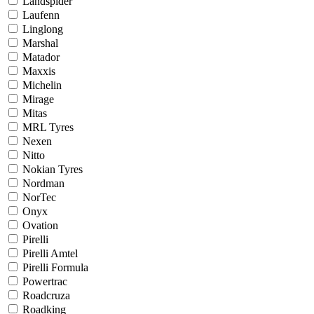
Landspider
Laufenn
Linglong
Marshal
Matador
Maxxis
Michelin
Mirage
Mitas
MRL Tyres
Nexen
Nitto
Nokian Tyres
Nordman
NorTec
Onyx
Ovation
Pirelli
Pirelli Amtel
Pirelli Formula
Powertrac
Roadcruza
Roadking