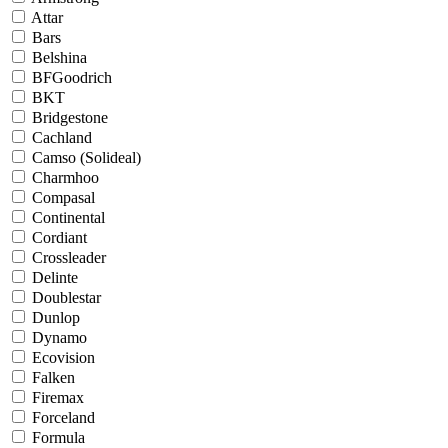
Attar
Bars
Belshina
BFGoodrich
BKT
Bridgestone
Cachland
Camso (Solideal)
Charmhoo
Compasal
Continental
Cordiant
Crossleader
Delinte
Doublestar
Dunlop
Dynamo
Ecovision
Falken
Firemax
Forceland
Formula