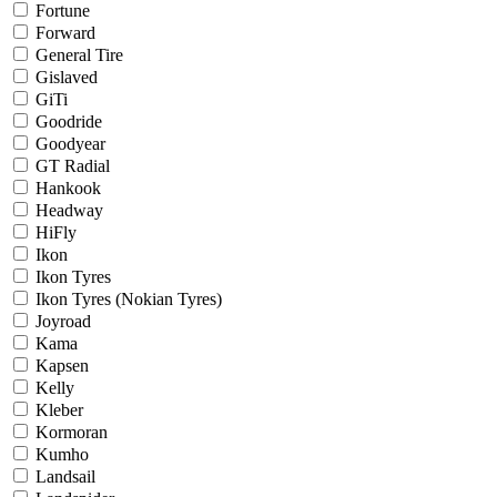
Fortune
Forward
General Tire
Gislaved
GiTi
Goodride
Goodyear
GT Radial
Hankook
Headway
HiFly
Ikon
Ikon Tyres
Ikon Tyres (Nokian Tyres)
Joyroad
Kama
Kapsen
Kelly
Kleber
Kormoran
Kumho
Landsail