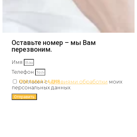
Оставьте номер – мы Вам
перезвоним.
Имя
Телефон
Согласен с
условиями обработки
моих
ПОД ЗАКАЗ 2-4 ДНЯ
ПОД ЗАКАЗ 2-4 ДНЯ
персональных данных.
Отправить