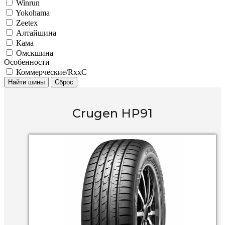
Winrun
Yokohama
Zeetex
Алтайшина
Кама
Омскшина
Особенности
Коммерческие/RxxC
Найти шины
Сброс
Crugen HP91