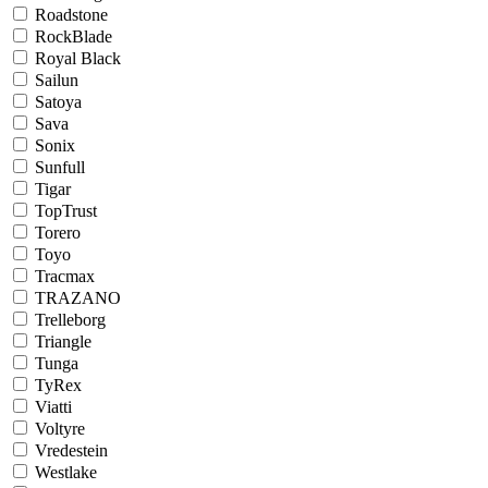
Roadstone
RockBlade
Royal Black
Sailun
Satoya
Sava
Sonix
Sunfull
Tigar
TopTrust
Torero
Toyo
Tracmax
TRAZANO
Trelleborg
Triangle
Tunga
TyRex
Viatti
Voltyre
Vredestein
Westlake