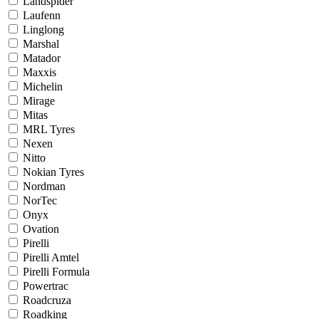
Landspider
Laufenn
Linglong
Marshal
Matador
Maxxis
Michelin
Mirage
Mitas
MRL Tyres
Nexen
Nitto
Nokian Tyres
Nordman
NorTec
Onyx
Ovation
Pirelli
Pirelli Amtel
Pirelli Formula
Powertrac
Roadcruza
Roadking