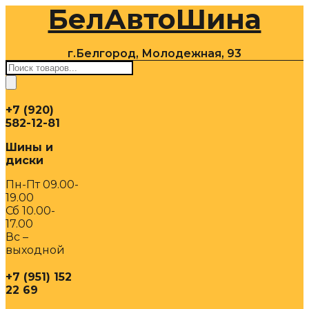
БелАвтоШина
Перейти
к
содержимому
г.Белгород, Молодежная, 93
Поиск
товаров
+7 (920)
582-12-81
Шины и
диски
Пн-Пт 09.00-
19.00
Сб 10.00-
17.00
Вс –
выходной
+7 (951) 152
22 69