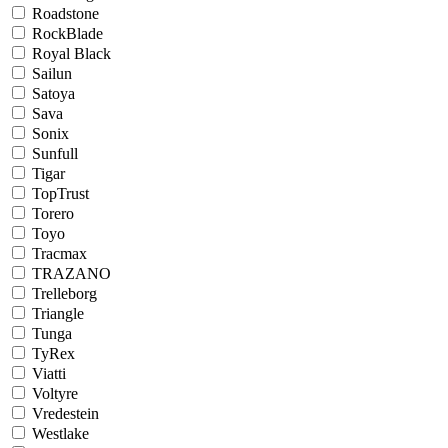
Roadstone
RockBlade
Royal Black
Sailun
Satoya
Sava
Sonix
Sunfull
Tigar
TopTrust
Torero
Toyo
Tracmax
TRAZANO
Trelleborg
Triangle
Tunga
TyRex
Viatti
Voltyre
Vredestein
Westlake