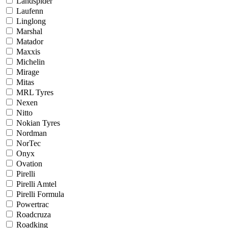
Landspider
Laufenn
Linglong
Marshal
Matador
Maxxis
Michelin
Mirage
Mitas
MRL Tyres
Nexen
Nitto
Nokian Tyres
Nordman
NorTec
Onyx
Ovation
Pirelli
Pirelli Amtel
Pirelli Formula
Powertrac
Roadcruza
Roadking