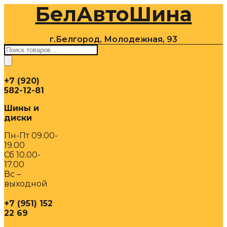
БелАвтоШина
Перейти
к
содержимому
г.Белгород, Молодежная, 93
Поиск
товаров
+7 (920)
582-12-81
Шины и
диски
Пн-Пт 09.00-
19.00
Сб 10.00-
17.00
Вс –
выходной
+7 (951) 152
22 69