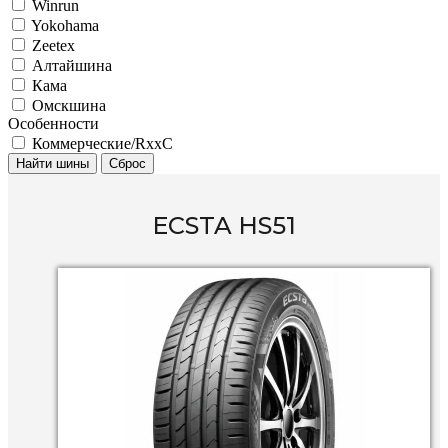
Winrun
Yokohama
Zeetex
Алтайшина
Кама
Омскшина
Особенности
Коммерческие/RxxC
Найти шины
Сброс
ECSTA HS51