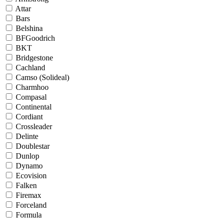
Attar
Bars
Belshina
BFGoodrich
BKT
Bridgestone
Cachland
Camso (Solideal)
Charmhoo
Compasal
Continental
Cordiant
Crossleader
Delinte
Doublestar
Dunlop
Dynamo
Ecovision
Falken
Firemax
Forceland
Formula