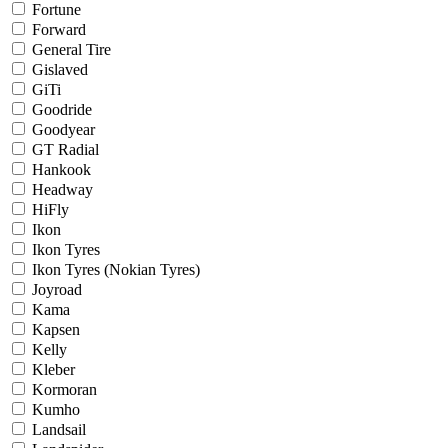
Fortune
Forward
General Tire
Gislaved
GiTi
Goodride
Goodyear
GT Radial
Hankook
Headway
HiFly
Ikon
Ikon Tyres
Ikon Tyres (Nokian Tyres)
Joyroad
Kama
Kapsen
Kelly
Kleber
Kormoran
Kumho
Landsail