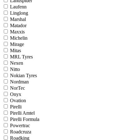
Landspider
Laufenn
Linglong
Marshal
Matador
Maxxis
Michelin
Mirage
Mitas
MRL Tyres
Nexen
Nitto
Nokian Tyres
Nordman
NorTec
Onyx
Ovation
Pirelli
Pirelli Amtel
Pirelli Formula
Powertrac
Roadcruza
Roadking