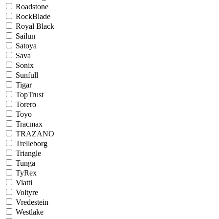
Roadstone
RockBlade
Royal Black
Sailun
Satoya
Sava
Sonix
Sunfull
Tigar
TopTrust
Torero
Toyo
Tracmax
TRAZANO
Trelleborg
Triangle
Tunga
TyRex
Viatti
Voltyre
Vredestein
Westlake