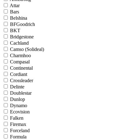
Attar
Bars
Belshina
BFGoodrich
BKT
Bridgestone
Cachland
Camso (Solideal)
Charmhoo
Compasal
Continental
Cordiant
Crossleader
Delinte
Doublestar
Dunlop
Dynamo
Ecovision
Falken
Firemax
Forceland
Formula