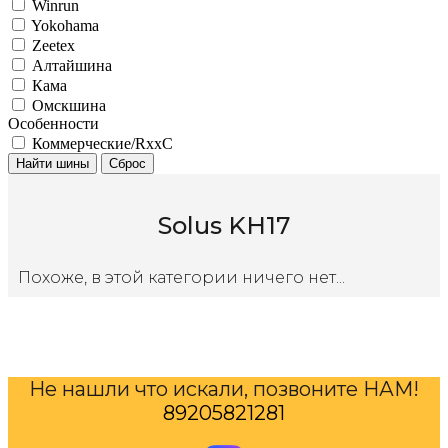
Winrun
Yokohama
Zeetex
Алтайшина
Кама
Омскшина
Особенности
Коммерческие/RxxC
Найти шины
Сброс
Solus KH17
Похоже, в этой категории ничего нет...
Не нашли что искали, позвоните НАМ!
89205821281