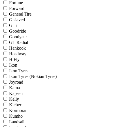
Fortune
Forward
General Tire
Gislaved
GiTi
Goodride
Goodyear
GT Radial
Hankook
Headway
HiFly
Ikon
Ikon Tyres
Ikon Tyres (Nokian Tyres)
Joyroad
Kama
Kapsen
Kelly
Kleber
Kormoran
Kumho
Landsail