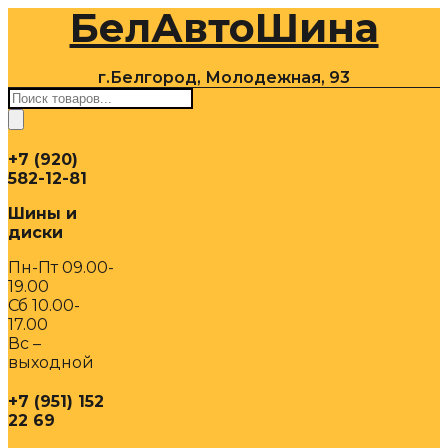
БелАвтоШина
Перейти
к
содержимому
г.Белгород, Молодежная, 93
Поиск
товаров
+7 (920)
582-12-81
Шины и
диски
Пн-Пт 09.00-
19.00
Сб 10.00-
17.00
Вс –
выходной
+7 (951) 152
22 69