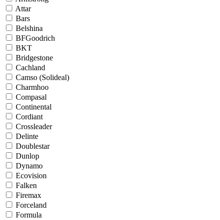
Attar
Bars
Belshina
BFGoodrich
BKT
Bridgestone
Cachland
Camso (Solideal)
Charmhoo
Compasal
Continental
Cordiant
Crossleader
Delinte
Doublestar
Dunlop
Dynamo
Ecovision
Falken
Firemax
Forceland
Formula