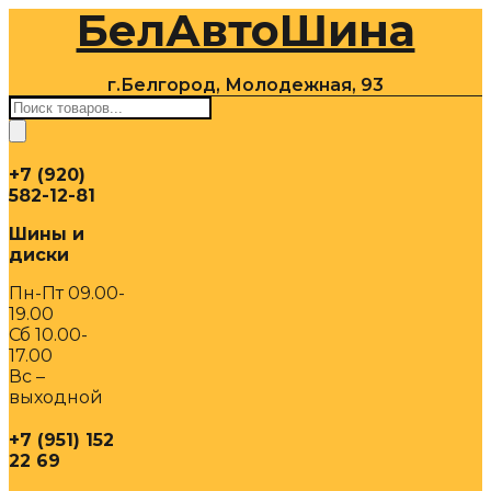
БелАвтоШина
Перейти
к
содержимому
г.Белгород, Молодежная, 93
Поиск
товаров
+7 (920)
582-12-81
Шины и
диски
Пн-Пт 09.00-
19.00
Сб 10.00-
17.00
Вс –
выходной
+7 (951) 152
22 69