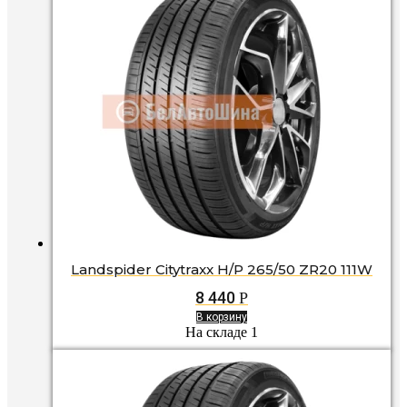
Landspider Citytraxx H/P 265/50 ZR20 111W
8 440
Р
В корзину
На складе 1