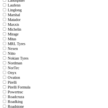
Landspider
Laufenn
Linglong
Marshal
Matador
Maxxis
Michelin
Mirage
Mitas
MRL Tyres
Nexen
Nitto
Nokian Tyres
Nordman
NorTec
Onyx
Ovation
Pirelli
Pirelli Formula
Powertrac
Roadcruza
Roadking
Roadstone