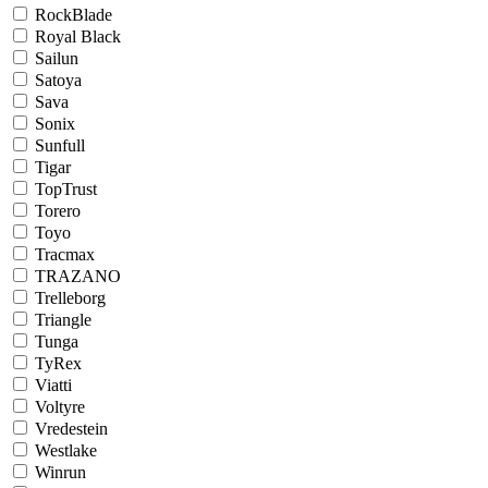
RockBlade
Royal Black
Sailun
Satoya
Sava
Sonix
Sunfull
Tigar
TopTrust
Torero
Toyo
Tracmax
TRAZANO
Trelleborg
Triangle
Tunga
TyRex
Viatti
Voltyre
Vredestein
Westlake
Winrun