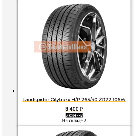
Landspider Citytraxx H/P 265/40 ZR22 106W
8 400
Р
В корзину
На складе 2