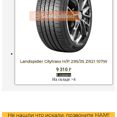
Landspider Citytraxx H/P 295/35 ZR21 107W
9 310
Р
В корзину
На складе >4
Не нашли что искали, позвоните НАМ!