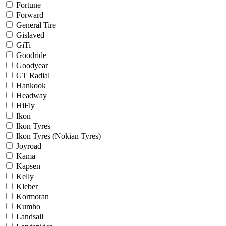
Fortune
Forward
General Tire
Gislaved
GiTi
Goodride
Goodyear
GT Radial
Hankook
Headway
HiFly
Ikon
Ikon Tyres
Ikon Tyres (Nokian Tyres)
Joyroad
Kama
Kapsen
Kelly
Kleber
Kormoran
Kumho
Landsail