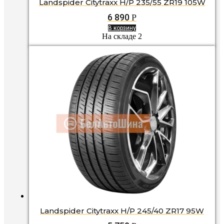
Landspider Citytraxx H/P 235/55 ZR19 105W
6 890
Р
В корзину
На складе 2
Landspider Citytraxx H/P 245/40 ZR17 95W