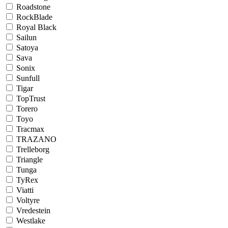
Roadstone
RockBlade
Royal Black
Sailun
Satoya
Sava
Sonix
Sunfull
Tigar
TopTrust
Torero
Toyo
Tracmax
TRAZANO
Trelleborg
Triangle
Tunga
TyRex
Viatti
Voltyre
Vredestein
Westlake