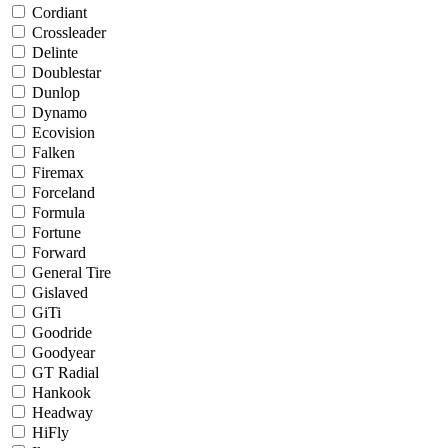
Cordiant
Crossleader
Delinte
Doublestar
Dunlop
Dynamo
Ecovision
Falken
Firemax
Forceland
Formula
Fortune
Forward
General Tire
Gislaved
GiTi
Goodride
Goodyear
GT Radial
Hankook
Headway
HiFly