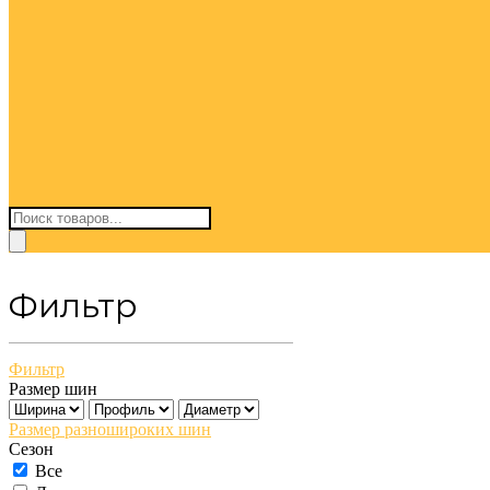
Поиск
товаров
Фильтр
Фильтр
Размер шин
Размер разношироких шин
Сезон
Все