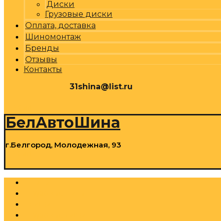
Диски
Грузовые диски
Оплата, доставка
Шиномонтаж
Бренды
Отзывы
Контакты
31shina@list.ru
0
Р
Cart
БелАвтоШина
г.Белгород, Молодежная, 93
0
Р
Cart
Шины
Грузовые шины
Диски
Грузовые диски