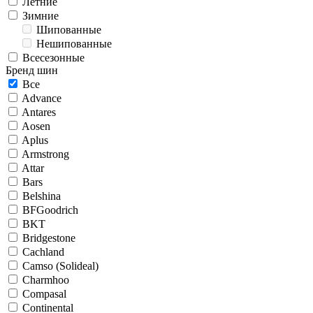
Летние
Зимние
Шипованные
Нешипованные
Всесезонные
Бренд шин
Все
Advance
Antares
Aosen
Aplus
Armstrong
Attar
Bars
Belshina
BFGoodrich
BKT
Bridgestone
Cachland
Camso (Solideal)
Charmhoo
Compasal
Continental