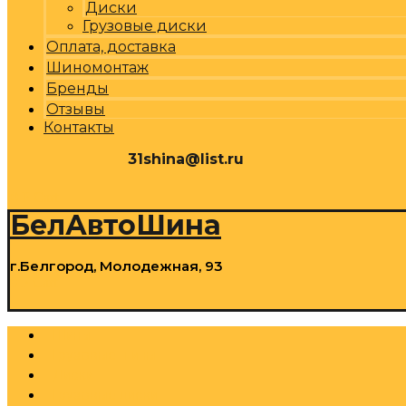
Диски
Грузовые диски
Оплата, доставка
Шиномонтаж
Бренды
Отзывы
Контакты
31shina@list.ru
0
Р
Cart
БелАвтоШина
г.Белгород, Молодежная, 93
0
Р
Cart
Шины
Грузовые шины
Диски
Грузовые диски