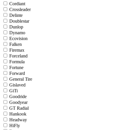
Cordiant
Crossleader
Delinte
Doublestar
Dunlop
Dynamo
Ecovision
Falken
Firemax
Forceland
Formula
Fortune
Forward
General Tire
Gislaved
GiTi
Goodride
Goodyear
GT Radial
Hankook
Headway
HiFly