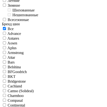
Летние
Зимние
Шипованные
Нешипованные
Всесезонные
Бренд шин
Все
Advance
Antares
Aosen
Aplus
Armstrong
Attar
Bars
Belshina
BFGoodrich
BKT
Bridgestone
Cachland
Camso (Solideal)
Charmhoo
Compasal
Continental