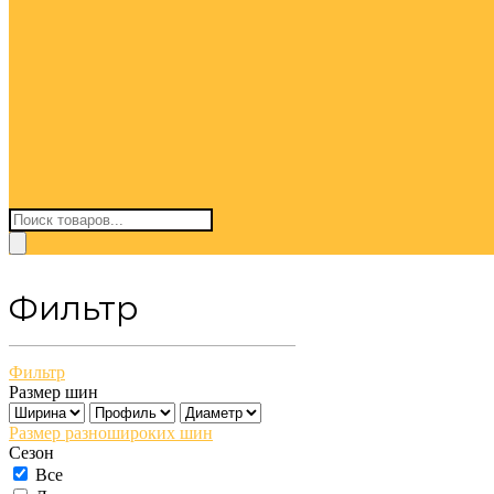
Поиск
товаров
Фильтр
Фильтр
Размер шин
Размер разношироких шин
Сезон
Все