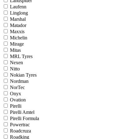
Landspider
Laufenn
Linglong
Marshal
Matador
Maxxis
Michelin
Mirage
Mitas
MRL Tyres
Nexen
Nitto
Nokian Tyres
Nordman
NorTec
Onyx
Ovation
Pirelli
Pirelli Amtel
Pirelli Formula
Powertrac
Roadcruza
Roadking