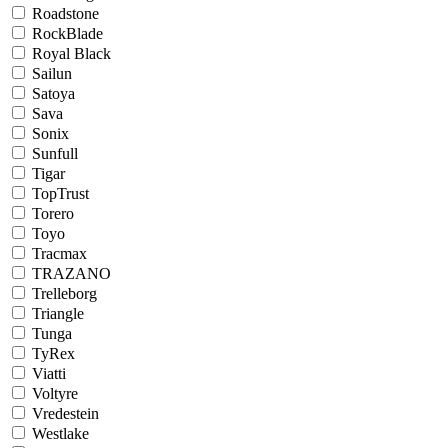
Roadstone
RockBlade
Royal Black
Sailun
Satoya
Sava
Sonix
Sunfull
Tigar
TopTrust
Torero
Toyo
Tracmax
TRAZANO
Trelleborg
Triangle
Tunga
TyRex
Viatti
Voltyre
Vredestein
Westlake