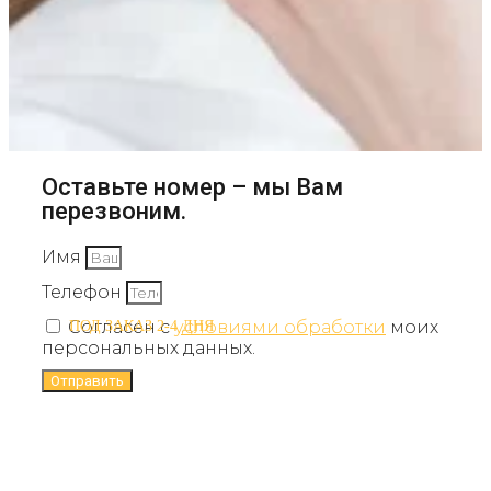
Оставьте номер – мы Вам
перезвоним.
Имя
Телефон
Согласен с
условиями обработки
моих
ПОД ЗАКАЗ 2-4 ДНЯ
персональных данных.
Отправить