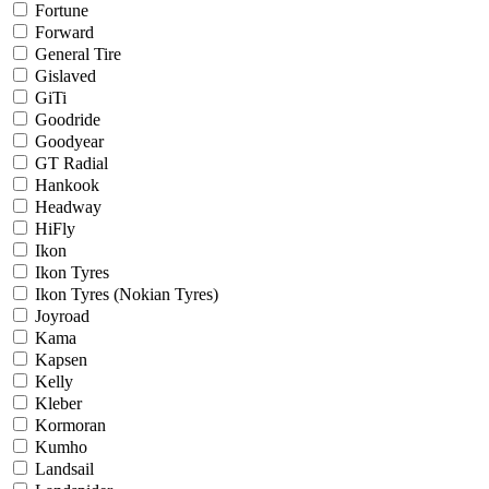
Fortune
Forward
General Tire
Gislaved
GiTi
Goodride
Goodyear
GT Radial
Hankook
Headway
HiFly
Ikon
Ikon Tyres
Ikon Tyres (Nokian Tyres)
Joyroad
Kama
Kapsen
Kelly
Kleber
Kormoran
Kumho
Landsail