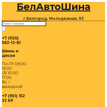
БелАвтоШина
Перейти
к
содержимому
г.Белгород, Молодежная, 93
Поиск
товаров
+7 (920)
582-12-81
Шины и
диски
Пн-Пт 09.00-
19.00
Сб 10.00-
17.00
Вс –
выходной
+7 (951) 152
22 69