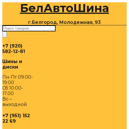
БелАвтоШина
Перейти
к
содержимому
г.Белгород, Молодежная, 93
Поиск
товаров
+7 (920)
582-12-81
Шины и
диски
Пн-Пт 09.00-
19.00
Сб 10.00-
17.00
Вс –
выходной
+7 (951) 152
22 69