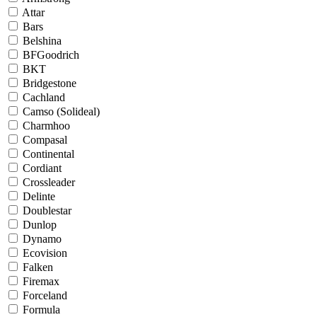
Attar
Bars
Belshina
BFGoodrich
BKT
Bridgestone
Cachland
Camso (Solideal)
Charmhoo
Compasal
Continental
Cordiant
Crossleader
Delinte
Doublestar
Dunlop
Dynamo
Ecovision
Falken
Firemax
Forceland
Formula