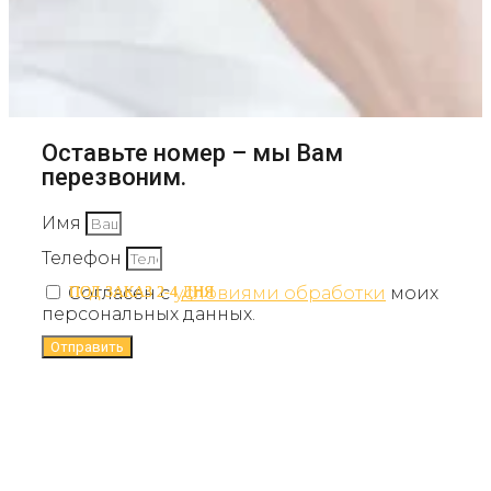
Оставьте номер – мы Вам
перезвоним.
Имя
Телефон
Согласен с
условиями обработки
моих
ПОД ЗАКАЗ 2-4 ДНЯ
ПОД ЗАКАЗ 2-4 ДНЯ
персональных данных.
Отправить