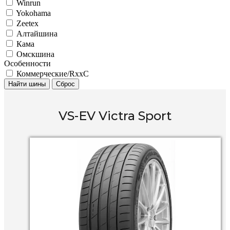
Winrun
Yokohama
Zeetex
Алтайшина
Кама
Омскшина
Особенности
Коммерческие/RxxC
Найти шины
Сброс
VS-EV Victra Sport