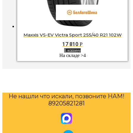
Maxxis VS-EV Victra Sport 255/40 R21 102W
17 810
Р
В корзину
На складе >4
Не нашли что искали, позвоните НАМ!
89205821281