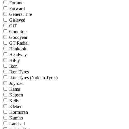
Fortune
Forward
General Tire
Gislaved
GiTi
Goodride
Goodyear
GT Radial
Hankook
Headway
HiFly
Ikon
Ikon Tyres
Ikon Tyres (Nokian Tyres)
Joyroad
Kama
Kapsen
Kelly
Kleber
Kormoran
Kumho
Landsail