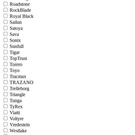
Roadstone
RockBlade
Royal Black
Sailun
Satoya
Sava
Sonix
Sunfull
Tigar
TopTrust
Torero
Toyo
Tracmax
TRAZANO
Trelleborg
Triangle
Tunga
TyRex
Viatti
Voltyre
Vredestein
Westlake