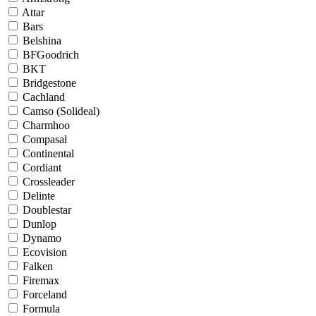
Attar
Bars
Belshina
BFGoodrich
BKT
Bridgestone
Cachland
Camso (Solideal)
Charmhoo
Compasal
Continental
Cordiant
Crossleader
Delinte
Doublestar
Dunlop
Dynamo
Ecovision
Falken
Firemax
Forceland
Formula