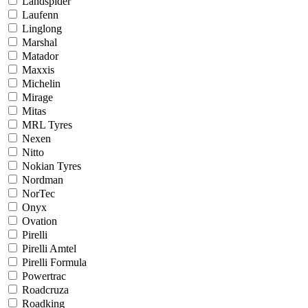
Landspider
Laufenn
Linglong
Marshal
Matador
Maxxis
Michelin
Mirage
Mitas
MRL Tyres
Nexen
Nitto
Nokian Tyres
Nordman
NorTec
Onyx
Ovation
Pirelli
Pirelli Amtel
Pirelli Formula
Powertrac
Roadcruza
Roadking