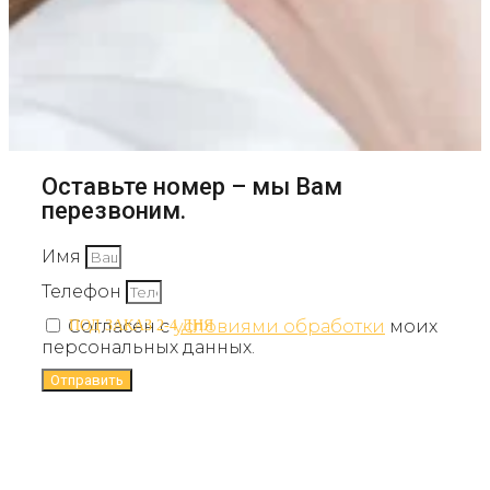
Оставьте номер – мы Вам
перезвоним.
Имя
Телефон
Согласен с
условиями обработки
моих
ПОД ЗАКАЗ 2-4 ДНЯ
персональных данных.
Отправить