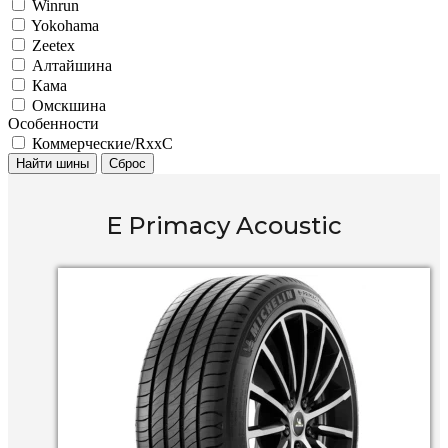
Winrun
Yokohama
Zeetex
Алтайшина
Кама
Омскшина
Особенности
Коммерческие/RxxC
Найти шины
Сброс
E Primacy Acoustic