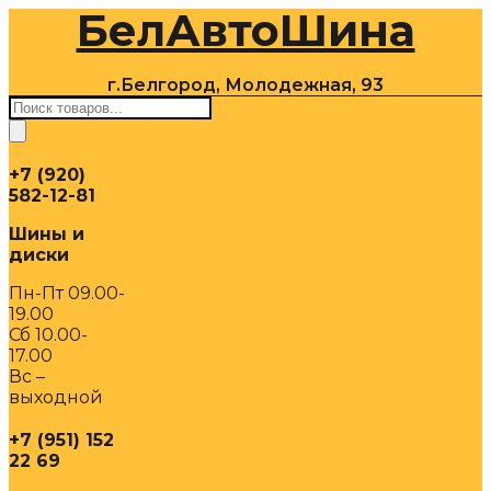
БелАвтоШина
Перейти
к
содержимому
г.Белгород, Молодежная, 93
Поиск
товаров
+7 (920)
582-12-81
Шины и
диски
Пн-Пт 09.00-
19.00
Сб 10.00-
17.00
Вс –
выходной
+7 (951) 152
22 69