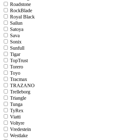
Roadstone
RockBlade
Royal Black
Sailun
Satoya
Sava
Sonix
Sunfull
Tigar
TopTrust
Torero
Toyo
Tracmax
TRAZANO
Trelleborg
Triangle
Tunga
TyRex
Viatti
Voltyre
Vredestein
Westlake