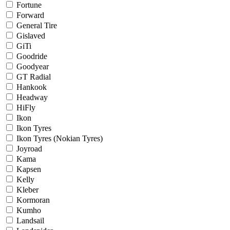
Fortune
Forward
General Tire
Gislaved
GiTi
Goodride
Goodyear
GT Radial
Hankook
Headway
HiFly
Ikon
Ikon Tyres
Ikon Tyres (Nokian Tyres)
Joyroad
Kama
Kapsen
Kelly
Kleber
Kormoran
Kumho
Landsail