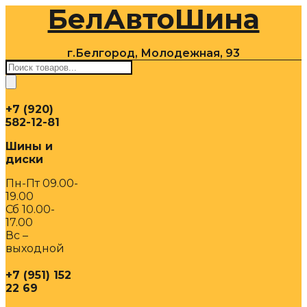
БелАвтоШина
Перейти
к
содержимому
г.Белгород, Молодежная, 93
Поиск
товаров
+7 (920)
582-12-81
Шины и
диски
Пн-Пт 09.00-
19.00
Сб 10.00-
17.00
Вс –
выходной
+7 (951) 152
22 69