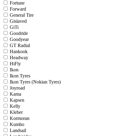
Fortune
Forward
General Tire
Gislaved
GiTi
Goodride
Goodyear
GT Radial
Hankook
Headway
HiFly
Ikon
Ikon Tyres
Ikon Tyres (Nokian Tyres)
Joyroad
Kama
Kapsen
Kelly
Kleber
Kormoran
Kumho
Landsail