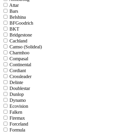
Attar
Bars
Belshina
BFGoodrich
BKT
Bridgestone
Cachland
Camso (Solideal)
Charmhoo
Compasal
Continental
Cordiant
Crossleader
Delinte
Doublestar
Dunlop
Dynamo
Ecovision
Falken
Firemax
Forceland
Formula