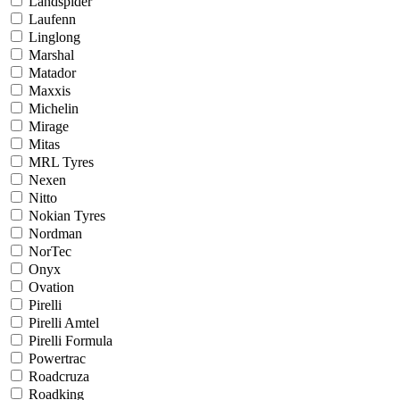
Landspider
Laufenn
Linglong
Marshal
Matador
Maxxis
Michelin
Mirage
Mitas
MRL Tyres
Nexen
Nitto
Nokian Tyres
Nordman
NorTec
Onyx
Ovation
Pirelli
Pirelli Amtel
Pirelli Formula
Powertrac
Roadcruza
Roadking