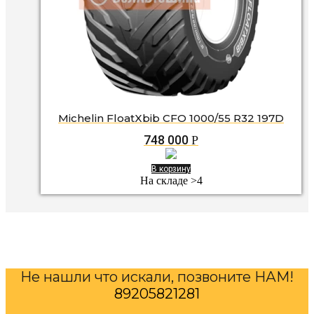
Michelin FloatXbib CFO 1000/55 R32 197D
748 000
Р
В корзину
На складе >4
Не нашли что искали, позвоните НАМ!
89205821281