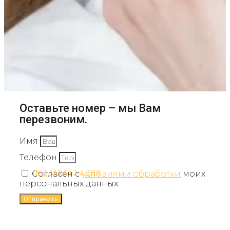
Оставьте номер – мы Вам
перезвоним.
Имя
Телефон
Согласен с
условиями обработки
моих
ПОД ЗАКАЗ 2-4 ДНЯ
персональных данных.
Отправить