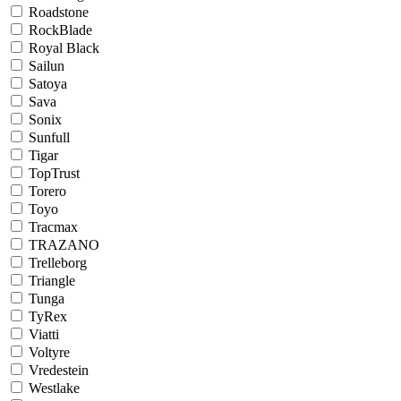
Roadstone
RockBlade
Royal Black
Sailun
Satoya
Sava
Sonix
Sunfull
Tigar
TopTrust
Torero
Toyo
Tracmax
TRAZANO
Trelleborg
Triangle
Tunga
TyRex
Viatti
Voltyre
Vredestein
Westlake