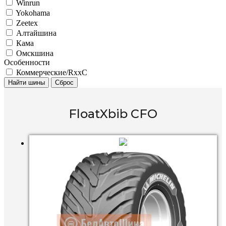
Winrun
Yokohama
Zeetex
Алтайшина
Кама
Омскшина
Особенности
Коммерческие/RxxC
Найти шины
Сброс
FloatXbib CFO