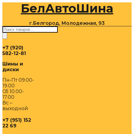
БелАвтоШина
Перейти
к
содержимому
г.Белгород, Молодежная, 93
Поиск
товаров
+7 (920)
582-12-81
Шины и
диски
Пн-Пт 09.00-
19.00
Сб 10.00-
17.00
Вс –
выходной
+7 (951) 152
22 69