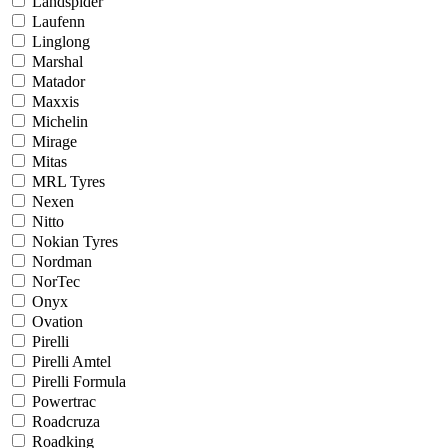
Landspider
Laufenn
Linglong
Marshal
Matador
Maxxis
Michelin
Mirage
Mitas
MRL Tyres
Nexen
Nitto
Nokian Tyres
Nordman
NorTec
Onyx
Ovation
Pirelli
Pirelli Amtel
Pirelli Formula
Powertrac
Roadcruza
Roadking