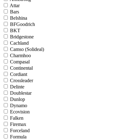
Attar
Bars
Belshina
BFGoodrich
BKT
Bridgestone
Cachland
Camso (Solideal)
Charmhoo
Compasal
Continental
Cordiant
Crossleader
Delinte
Doublestar
Dunlop
Dynamo
Ecovision
Falken
Firemax
Forceland
Formula