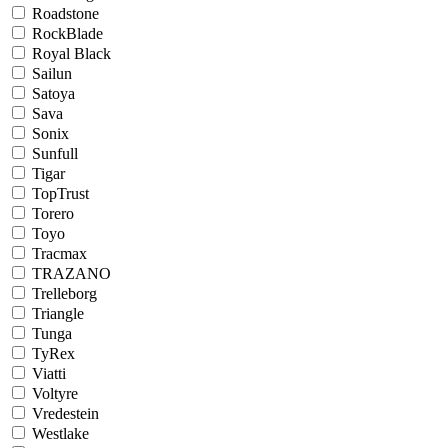
Roadstone
RockBlade
Royal Black
Sailun
Satoya
Sava
Sonix
Sunfull
Tigar
TopTrust
Torero
Toyo
Tracmax
TRAZANO
Trelleborg
Triangle
Tunga
TyRex
Viatti
Voltyre
Vredestein
Westlake