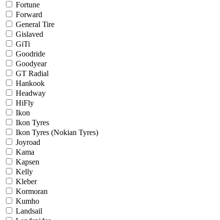
Fortune
Forward
General Tire
Gislaved
GiTi
Goodride
Goodyear
GT Radial
Hankook
Headway
HiFly
Ikon
Ikon Tyres
Ikon Tyres (Nokian Tyres)
Joyroad
Kama
Kapsen
Kelly
Kleber
Kormoran
Kumho
Landsail