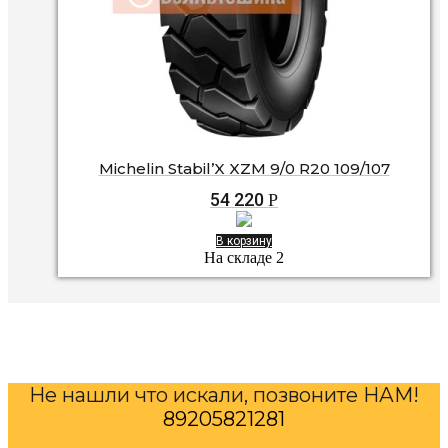
Michelin Stabil’X XZM 9/0 R20 109/107
54 220
Р
В корзину
На складе 2
Не нашли что искали, позвоните НАМ!
89205821281