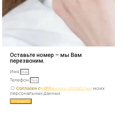
Оставьте номер – мы Вам
перезвоним.
Имя
Телефон
Согласен с
условиями обработки
моих
ПОД ЗАКАЗ 2-4 ДНЯ
персональных данных.
Отправить