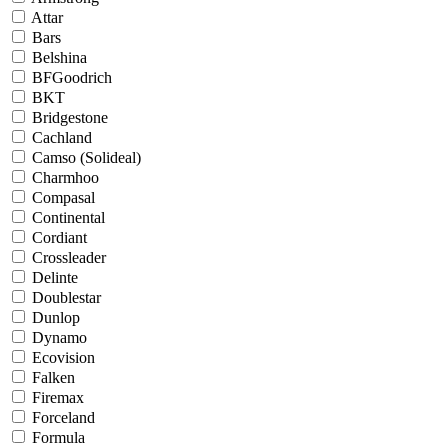
Attar
Bars
Belshina
BFGoodrich
BKT
Bridgestone
Cachland
Camso (Solideal)
Charmhoo
Compasal
Continental
Cordiant
Crossleader
Delinte
Doublestar
Dunlop
Dynamo
Ecovision
Falken
Firemax
Forceland
Formula