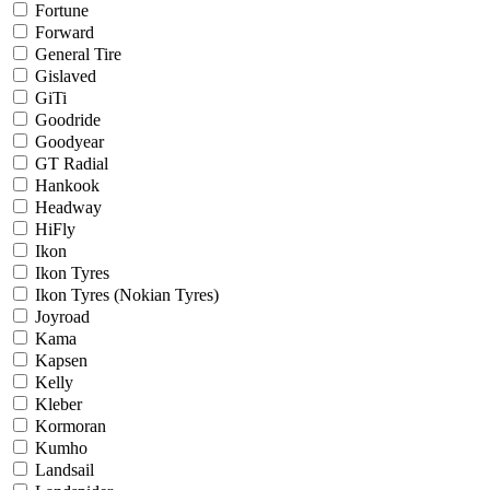
Fortune
Forward
General Tire
Gislaved
GiTi
Goodride
Goodyear
GT Radial
Hankook
Headway
HiFly
Ikon
Ikon Tyres
Ikon Tyres (Nokian Tyres)
Joyroad
Kama
Kapsen
Kelly
Kleber
Kormoran
Kumho
Landsail