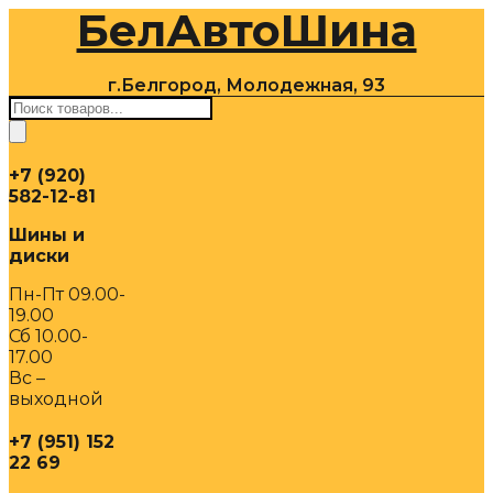
БелАвтоШина
Перейти
к
содержимому
г.Белгород, Молодежная, 93
Поиск
товаров
+7 (920)
582-12-81
Шины и
диски
Пн-Пт 09.00-
19.00
Сб 10.00-
17.00
Вс –
выходной
+7 (951) 152
22 69