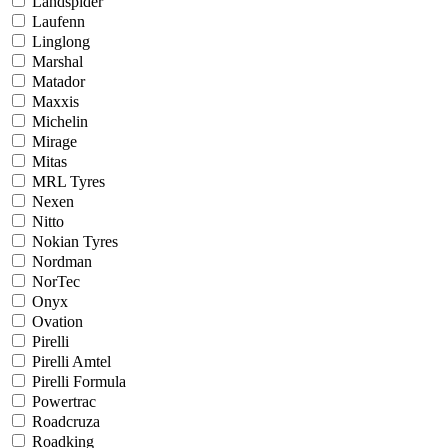
Landspider
Laufenn
Linglong
Marshal
Matador
Maxxis
Michelin
Mirage
Mitas
MRL Tyres
Nexen
Nitto
Nokian Tyres
Nordman
NorTec
Onyx
Ovation
Pirelli
Pirelli Amtel
Pirelli Formula
Powertrac
Roadcruza
Roadking