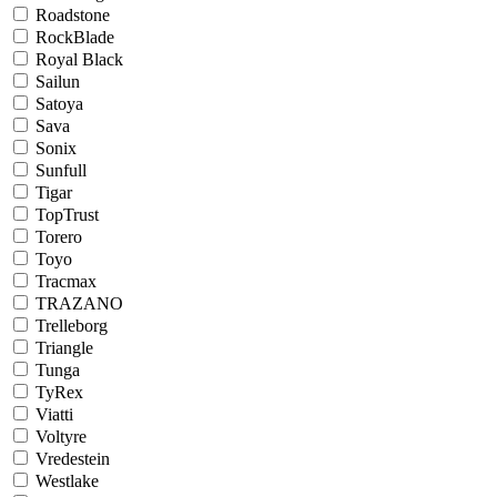
Roadstone
RockBlade
Royal Black
Sailun
Satoya
Sava
Sonix
Sunfull
Tigar
TopTrust
Torero
Toyo
Tracmax
TRAZANO
Trelleborg
Triangle
Tunga
TyRex
Viatti
Voltyre
Vredestein
Westlake