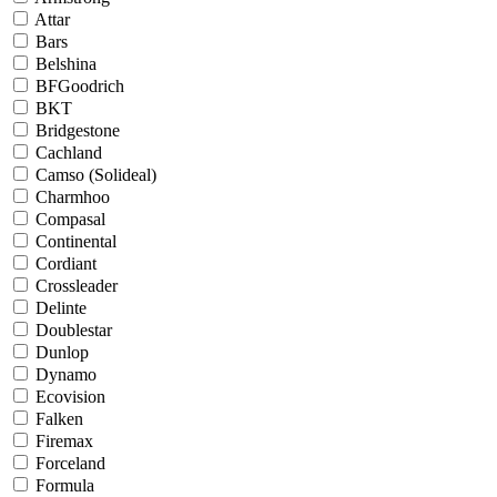
Attar
Bars
Belshina
BFGoodrich
BKT
Bridgestone
Cachland
Camso (Solideal)
Charmhoo
Compasal
Continental
Cordiant
Crossleader
Delinte
Doublestar
Dunlop
Dynamo
Ecovision
Falken
Firemax
Forceland
Formula