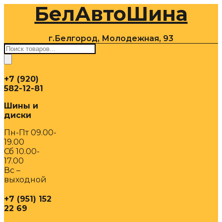
БелАвтоШина
Перейти
к
содержимому
г.Белгород, Молодежная, 93
Поиск
товаров
+7 (920)
582-12-81
Шины и
диски
Пн-Пт 09.00-
19.00
Сб 10.00-
17.00
Вс –
выходной
+7 (951) 152
22 69