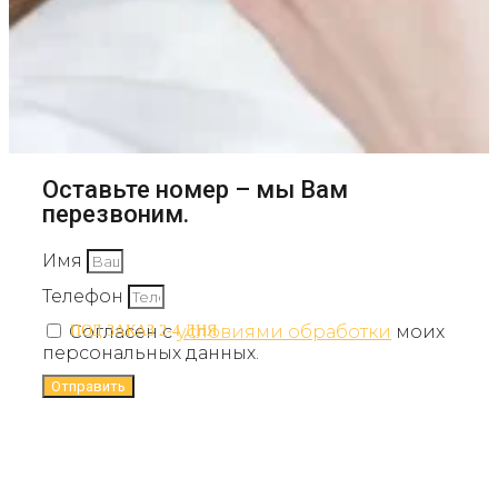
Оставьте номер – мы Вам
перезвоним.
Имя
Телефон
Согласен с
условиями обработки
моих
ПОД ЗАКАЗ 2-4 ДНЯ
персональных данных.
Отправить