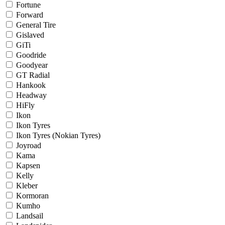
Fortune
Forward
General Tire
Gislaved
GiTi
Goodride
Goodyear
GT Radial
Hankook
Headway
HiFly
Ikon
Ikon Tyres
Ikon Tyres (Nokian Tyres)
Joyroad
Kama
Kapsen
Kelly
Kleber
Kormoran
Kumho
Landsail