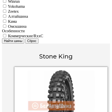
Winrun
Yokohama
Zeetex
Алтайшина
Кама
Омскшина
Особенности
Коммерческие/RxxC
Найти шины
Сброс
Stone King