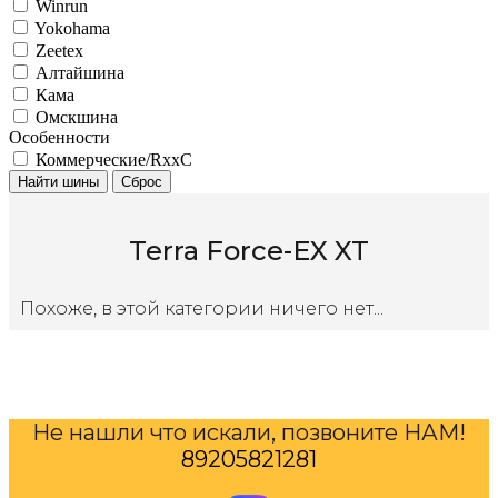
Winrun
Yokohama
Zeetex
Алтайшина
Кама
Омскшина
Особенности
Коммерческие/RxxC
Найти шины
Сброс
Terra Force-EX XT
Похоже, в этой категории ничего нет...
Не нашли что искали, позвоните НАМ!
89205821281