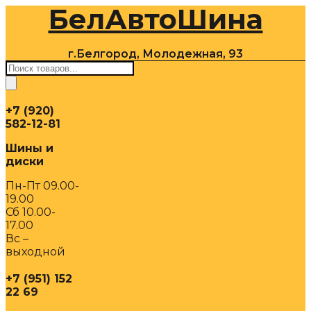
БелАвтоШина
Перейти
к
содержимому
г.Белгород, Молодежная, 93
Поиск
товаров
+7 (920)
582-12-81
Шины и
диски
Пн-Пт 09.00-
19.00
Сб 10.00-
17.00
Вс –
выходной
+7 (951) 152
22 69