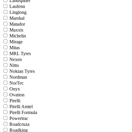
Landspider
Laufenn
Linglong
Marshal
Matador
Maxxis
Michelin
Mirage
Mitas
MRL Tyres
Nexen
Nitto
Nokian Tyres
Nordman
NorTec
Onyx
Ovation
Pirelli
Pirelli Amtel
Pirelli Formula
Powertrac
Roadcruza
Roadking