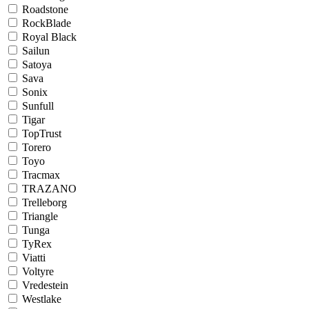
Roadstone
RockBlade
Royal Black
Sailun
Satoya
Sava
Sonix
Sunfull
Tigar
TopTrust
Torero
Toyo
Tracmax
TRAZANO
Trelleborg
Triangle
Tunga
TyRex
Viatti
Voltyre
Vredestein
Westlake