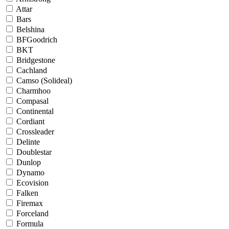
Attar
Bars
Belshina
BFGoodrich
BKT
Bridgestone
Cachland
Camso (Solideal)
Charmhoo
Compasal
Continental
Cordiant
Crossleader
Delinte
Doublestar
Dunlop
Dynamo
Ecovision
Falken
Firemax
Forceland
Formula