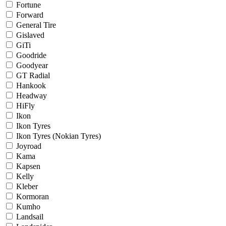
Fortune
Forward
General Tire
Gislaved
GiTi
Goodride
Goodyear
GT Radial
Hankook
Headway
HiFly
Ikon
Ikon Tyres
Ikon Tyres (Nokian Tyres)
Joyroad
Kama
Kapsen
Kelly
Kleber
Kormoran
Kumho
Landsail