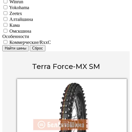
Winrun
Yokohama
Zeetex
Алтайшина
Кама
Омскшина
Особенности
Коммерческие/RxxC
Найти шины
Сброс
Terra Force-MX SM