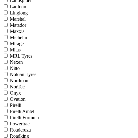
Landspider
Laufenn
Linglong
Marshal
Matador
Maxxis
Michelin
Mirage
Mitas
MRL Tyres
Nexen
Nitto
Nokian Tyres
Nordman
NorTec
Onyx
Ovation
Pirelli
Pirelli Amtel
Pirelli Formula
Powertrac
Roadcruza
Roadking