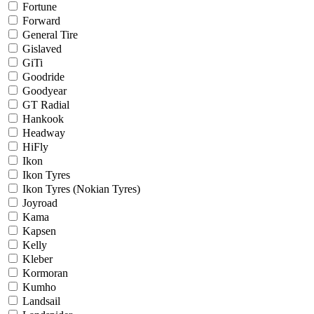
Fortune
Forward
General Tire
Gislaved
GiTi
Goodride
Goodyear
GT Radial
Hankook
Headway
HiFly
Ikon
Ikon Tyres
Ikon Tyres (Nokian Tyres)
Joyroad
Kama
Kapsen
Kelly
Kleber
Kormoran
Kumho
Landsail