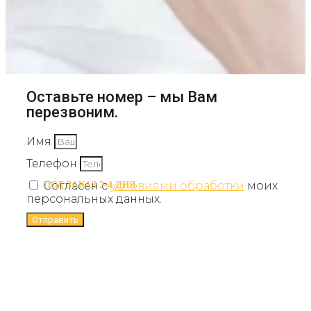
Оставьте номер – мы Вам
перезвоним.
Имя
Телефон
Согласен с
условиями обработки
моих
ПОД ЗАКАЗ 2-4 ДНЯ
ПОД ЗАКАЗ 2-4 ДНЯ
персональных данных.
Отправить