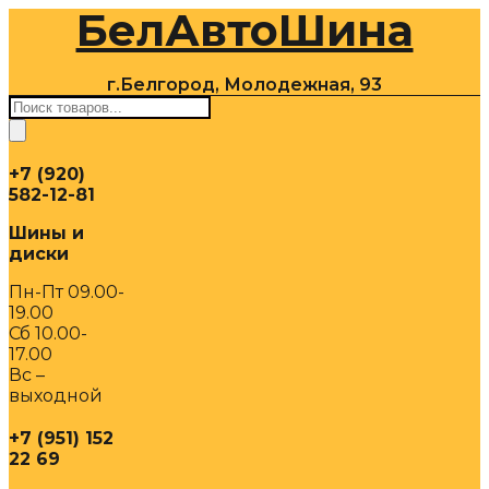
БелАвтоШина
Перейти
к
содержимому
г.Белгород, Молодежная, 93
Поиск
товаров
+7 (920)
582-12-81
Шины и
диски
Пн-Пт 09.00-
19.00
Сб 10.00-
17.00
Вс –
выходной
+7 (951) 152
22 69