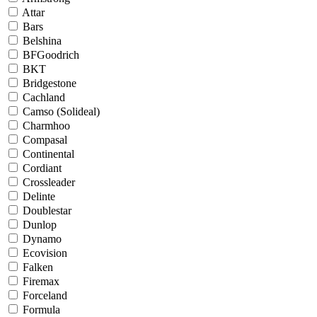
Attar
Bars
Belshina
BFGoodrich
BKT
Bridgestone
Cachland
Camso (Solideal)
Charmhoo
Compasal
Continental
Cordiant
Crossleader
Delinte
Doublestar
Dunlop
Dynamo
Ecovision
Falken
Firemax
Forceland
Formula