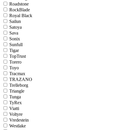
Roadstone
RockBlade
Royal Black
Sailun
Satoya
Sava
Sonix
Sunfull
Tigar
TopTrust
Torero
Toyo
Tracmax
TRAZANO
Trelleborg
Triangle
Tunga
TyRex
Viatti
Voltyre
Vredestein
Westlake