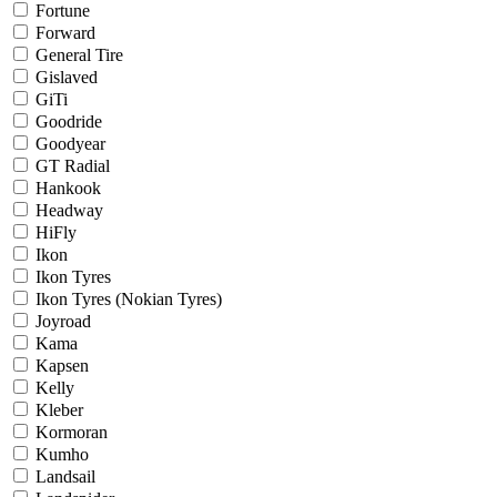
Fortune
Forward
General Tire
Gislaved
GiTi
Goodride
Goodyear
GT Radial
Hankook
Headway
HiFly
Ikon
Ikon Tyres
Ikon Tyres (Nokian Tyres)
Joyroad
Kama
Kapsen
Kelly
Kleber
Kormoran
Kumho
Landsail