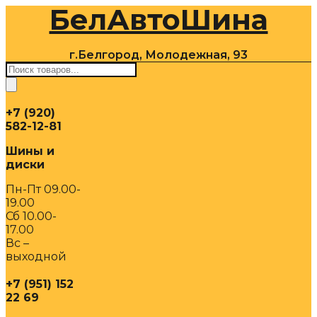
БелАвтоШина
Перейти
к
содержимому
г.Белгород, Молодежная, 93
Поиск
товаров
+7 (920)
582-12-81
Шины и
диски
Пн-Пт 09.00-
19.00
Сб 10.00-
17.00
Вс –
выходной
+7 (951) 152
22 69