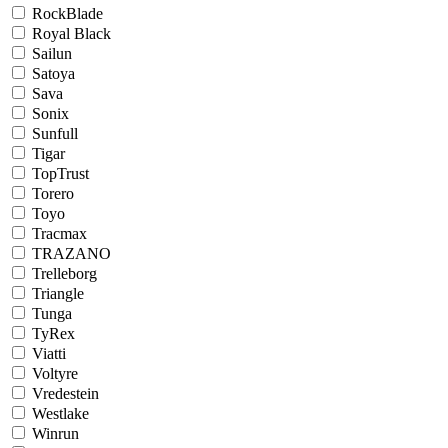
RockBlade
Royal Black
Sailun
Satoya
Sava
Sonix
Sunfull
Tigar
TopTrust
Torero
Toyo
Tracmax
TRAZANO
Trelleborg
Triangle
Tunga
TyRex
Viatti
Voltyre
Vredestein
Westlake
Winrun