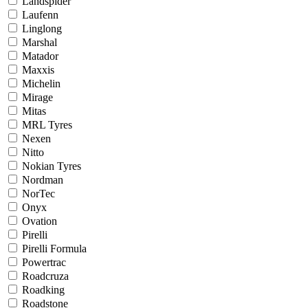
Landspider
Laufenn
Linglong
Marshal
Matador
Maxxis
Michelin
Mirage
Mitas
MRL Tyres
Nexen
Nitto
Nokian Tyres
Nordman
NorTec
Onyx
Ovation
Pirelli
Pirelli Formula
Powertrac
Roadcruza
Roadking
Roadstone