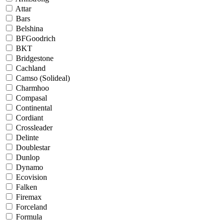
Attar
Bars
Belshina
BFGoodrich
BKT
Bridgestone
Cachland
Camso (Solideal)
Charmhoo
Compasal
Continental
Cordiant
Crossleader
Delinte
Doublestar
Dunlop
Dynamo
Ecovision
Falken
Firemax
Forceland
Formula