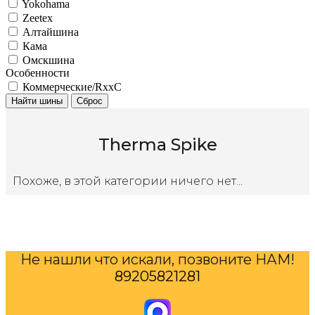
Yokohama
Zeetex
Алтайшина
Кама
Омскшина
Особенности
Коммерческие/RxxC
Найти шины
Сброс
Therma Spike
Похоже, в этой категории ничего нет...
Не нашли что искали, позвоните НАМ!
89205821281