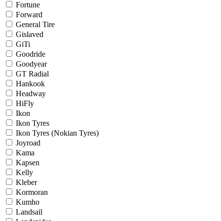
Fortune
Forward
General Tire
Gislaved
GiTi
Goodride
Goodyear
GT Radial
Hankook
Headway
HiFly
Ikon
Ikon Tyres
Ikon Tyres (Nokian Tyres)
Joyroad
Kama
Kapsen
Kelly
Kleber
Kormoran
Kumho
Landsail