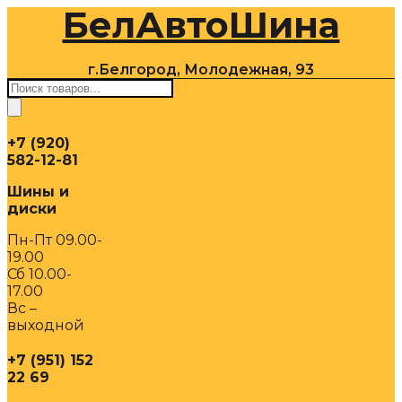
БелАвтоШина
Перейти
к
содержимому
г.Белгород, Молодежная, 93
Поиск
товаров
+7 (920)
582-12-81
Шины и
диски
Пн-Пт 09.00-
19.00
Сб 10.00-
17.00
Вс –
выходной
+7 (951) 152
22 69