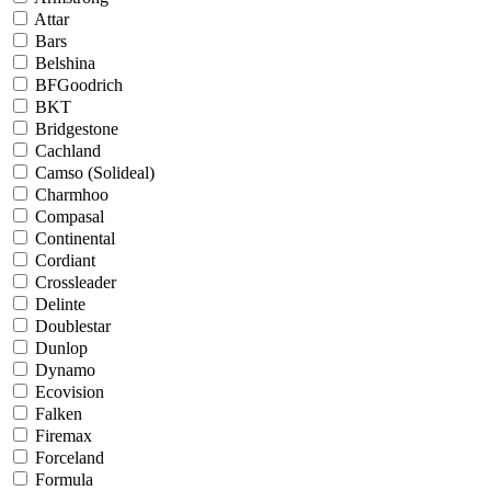
Attar
Bars
Belshina
BFGoodrich
BKT
Bridgestone
Cachland
Camso (Solideal)
Charmhoo
Compasal
Continental
Cordiant
Crossleader
Delinte
Doublestar
Dunlop
Dynamo
Ecovision
Falken
Firemax
Forceland
Formula