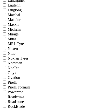
Landspider
Laufenn
Linglong
Marshal
Matador
Maxxis
Michelin
Mirage
Mitas
MRL Tyres
Nexen
Nitto
Nokian Tyres
Nordman
NorTec
Onyx
Ovation
Pirelli
Pirelli Formula
Powertrac
Roadcruza
Roadstone
RockBlade