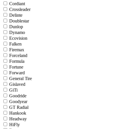
Cordiant
Crossleader
Delinte
Doublestar
Dunlop
Dynamo
Ecovision
Falken
Firemax
Forceland
Formula
Fortune
Forward
General Tire
Gislaved
GiTi
Goodride
Goodyear
GT Radial
Hankook
Headway
HiFly