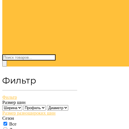
Поиск
товаров
Фильтр
Фильтр
Размер шин
Размер разношироких шин
Сезон
Все