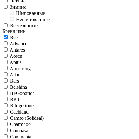
Летние
Зимние
Шипованные
Нешипованные
Всесезонные
Бренд шин
Все
Advance
Antares
Aosen
Aplus
Armstrong
Attar
Bars
Belshina
BFGoodrich
BKT
Bridgestone
Cachland
Camso (Solideal)
Charmhoo
Compasal
Continental