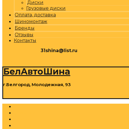
Диски
Грузовые диски
Оплата, доставка
Шиномонтаж
Бренды
Отзывы
Контакты
31shina@list.ru
0
Р
Cart
БелАвтоШина
г.Белгород, Молодежная, 93
0
Р
Cart
Шины
Грузовые шины
Диски
Грузовые диски