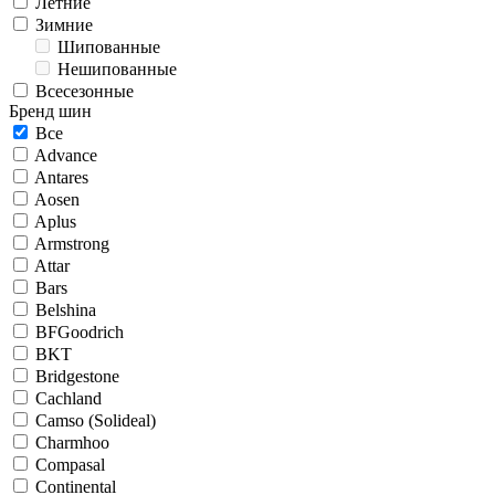
Летние
Зимние
Шипованные
Нешипованные
Всесезонные
Бренд шин
Все
Advance
Antares
Aosen
Aplus
Armstrong
Attar
Bars
Belshina
BFGoodrich
BKT
Bridgestone
Cachland
Camso (Solideal)
Charmhoo
Compasal
Continental