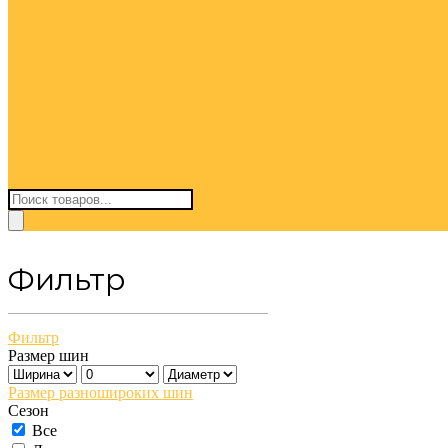
Поиск
товаров
Фильтр
Фильтр
Размер шин
Размер разношироких шин
Сезон
Все