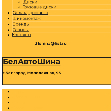
Диски
Грузовые диски
Оплата, доставка
Шиномонтаж
Бренды
Отзывы
Контакты
31shina@list.ru
0
Р
Cart
БелАвтоШина
г.Белгород, Молодежная, 93
0
Р
Cart
Шины
Грузовые шины
Диски
Грузовые диски