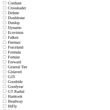
Cordiant
Crossleader
Delinte
Doublestar
Dunlop
Dynamo
Ecovision
Falken
Firemax
Forceland
Formula
Fortune
Forward
General Tire
Gislaved
GiTi
Goodride
Goodyear
GT Radial
Hankook
Headway
HiFly