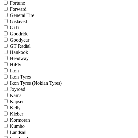
Fortune
Forward
General Tire
Gislaved
GiTi
Goodride
Goodyear
GT Radial
Hankook
Headway
HiFly
Ikon
Ikon Tyres
Ikon Tyres (Nokian Tyres)
Joyroad
Kama
Kapsen
Kelly
Kleber
Kormoran
Kumho
Landsail