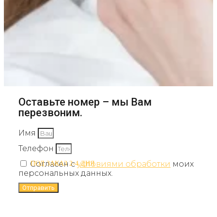
Оставьте номер – мы Вам
перезвоним.
Имя
Телефон
Согласен с
условиями обработки
моих
ПОД ЗАКАЗ 2-4 ДНЯ
персональных данных.
Отправить