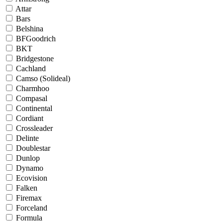
Attar
Bars
Belshina
BFGoodrich
BKT
Bridgestone
Cachland
Camso (Solideal)
Charmhoo
Compasal
Continental
Cordiant
Crossleader
Delinte
Doublestar
Dunlop
Dynamo
Ecovision
Falken
Firemax
Forceland
Formula