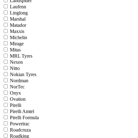
Landspider
Laufenn
Linglong
Marshal
Matador
Maxxis
Michelin
Mirage
Mitas
MRL Tyres
Nexen
Nitto
Nokian Tyres
Nordman
NorTec
Onyx
Ovation
Pirelli
Pirelli Amtel
Pirelli Formula
Powertrac
Roadcruza
Roadking