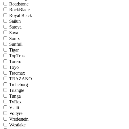
Roadstone
RockBlade
Royal Black
Sailun
Satoya
Sava
Sonix
Sunfull
Tigar
TopTrust
Torero
Toyo
Tracmax
TRAZANO
Trelleborg
Triangle
Tunga
TyRex
Viatti
Voltyre
Vredestein
Westlake