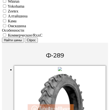
Winrun
Yokohama
Zeetex
Алтайшина
Кама
Омскшина
Особенности
Коммерческие/RxxC
Найти шины
Сброс
Ф-289