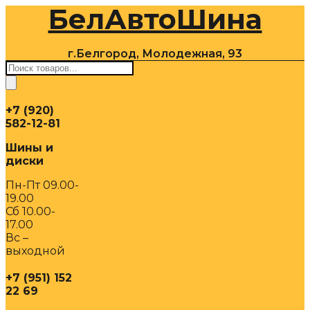
БелАвтоШина
Перейти
к
содержимому
г.Белгород, Молодежная, 93
Поиск
товаров
+7 (920)
582-12-81
Шины и
диски
Пн-Пт 09.00-
19.00
Сб 10.00-
17.00
Вс –
выходной
+7 (951) 152
22 69