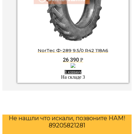
NorTec Ф-289 9.5/0 R42 118A6
26 390
Р
В корзину
На складе 3
Не нашли что искали, позвоните НАМ!
89205821281