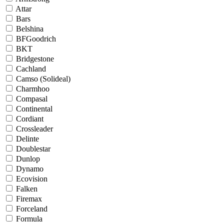
Attar
Bars
Belshina
BFGoodrich
BKT
Bridgestone
Cachland
Camso (Solideal)
Charmhoo
Compasal
Continental
Cordiant
Crossleader
Delinte
Doublestar
Dunlop
Dynamo
Ecovision
Falken
Firemax
Forceland
Formula