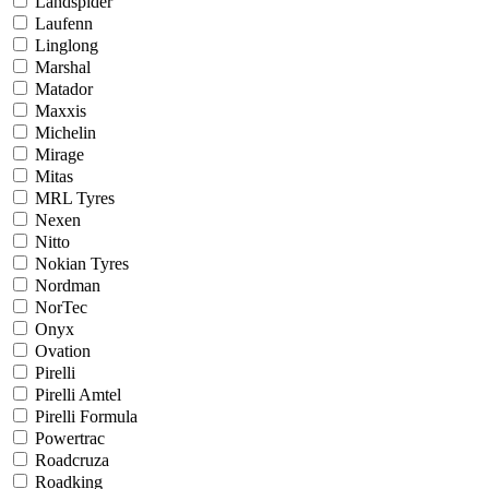
Landspider
Laufenn
Linglong
Marshal
Matador
Maxxis
Michelin
Mirage
Mitas
MRL Tyres
Nexen
Nitto
Nokian Tyres
Nordman
NorTec
Onyx
Ovation
Pirelli
Pirelli Amtel
Pirelli Formula
Powertrac
Roadcruza
Roadking