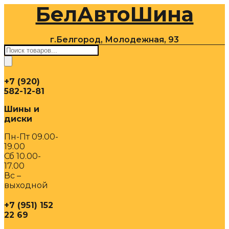
БелАвтоШина
Перейти
к
содержимому
г.Белгород, Молодежная, 93
Поиск
товаров
+7 (920)
582-12-81
Шины и
диски
Пн-Пт 09.00-
19.00
Сб 10.00-
17.00
Вс –
выходной
+7 (951) 152
22 69