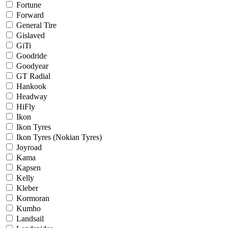
Fortune
Forward
General Tire
Gislaved
GiTi
Goodride
Goodyear
GT Radial
Hankook
Headway
HiFly
Ikon
Ikon Tyres
Ikon Tyres (Nokian Tyres)
Joyroad
Kama
Kapsen
Kelly
Kleber
Kormoran
Kumho
Landsail