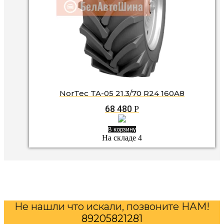
NorTec TA-05 21.3/70 R24 160A8
68 480
Р
В корзину
На складе 4
Не нашли что искали, позвоните НАМ!
89205821281