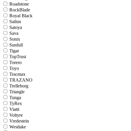
Roadstone
RockBlade
Royal Black
Sailun
Satoya
Sava
Sonix
Sunfull
Tigar
TopTrust
Torero
Toyo
Tracmax
TRAZANO
Trelleborg
Triangle
Tunga
TyRex
Viatti
Voltyre
Vredestein
Westlake