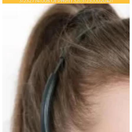
312327741005 ОГРНИП 320312300020421
Прокрутка
вверх