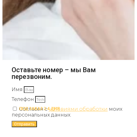
Оставьте номер – мы Вам
перезвоним.
Имя
Телефон
Согласен с
условиями обработки
моих
ПОД ЗАКАЗ 2-4 ДНЯ
ПОД ЗАКАЗ 2-4 ДНЯ
ПОД ЗАКАЗ 2-4 ДНЯ
персональных данных.
Отправить