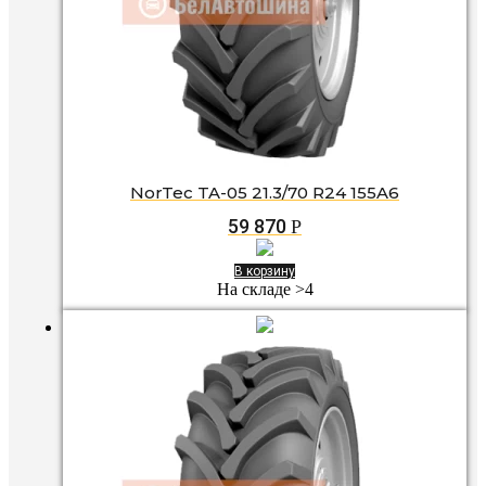
NorTec TA-05 21.3/70 R24 155A6
59 870
Р
В корзину
На складе >4