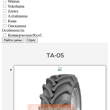
Winrun
Yokohama
Zeetex
Алтайшина
Кама
Омскшина
Особенности
Коммерческие/RxxC
Найти шины
Сброс
TA-05