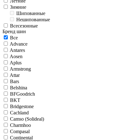
Летние
Зимние
Шипованные
Нешипованные
Всесезонные
Бренд шин
Все
Advance
Antares
Aosen
Aplus
Armstrong
Attar
Bars
Belshina
BFGoodrich
BKT
Bridgestone
Cachland
Camso (Solideal)
Charmhoo
Compasal
Continental