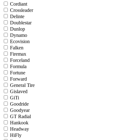
Cordiant
Crossleader
Delinte
Doublestar
Dunlop
Dynamo
Ecovision
Falken
Firemax
Forceland
Formula
Fortune
Forward
General Tire
Gislaved
GiTi
Goodride
Goodyear
GT Radial
Hankook
Headway
HiFly