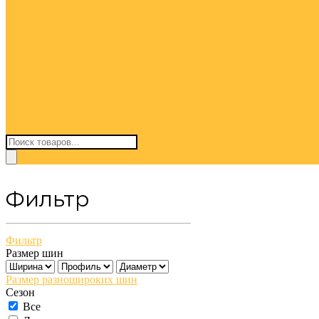
Поиск
товаров
Фильтр
Фильтр
Размер шин
Размер разношироких шин
Сезон
Все