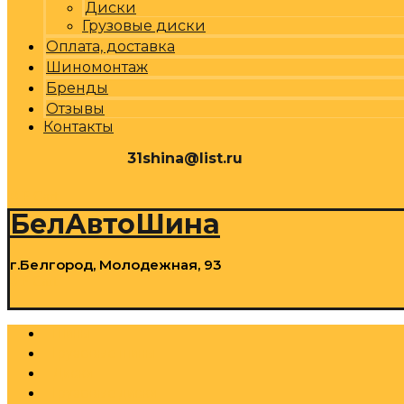
Диски
Грузовые диски
Оплата, доставка
Шиномонтаж
Бренды
Отзывы
Контакты
31shina@list.ru
0
Р
Cart
БелАвтоШина
г.Белгород, Молодежная, 93
0
Р
Cart
Шины
Грузовые шины
Диски
Грузовые диски