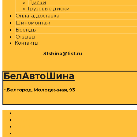
Диски
Грузовые диски
Оплата, доставка
Шиномонтаж
Бренды
Отзывы
Контакты
31shina@list.ru
0
Р
Cart
БелАвтоШина
г.Белгород, Молодежная, 93
0
Р
Cart
Шины
Грузовые шины
Диски
Грузовые диски