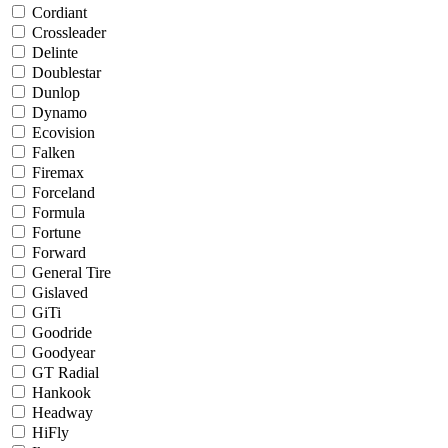
Cordiant
Crossleader
Delinte
Doublestar
Dunlop
Dynamo
Ecovision
Falken
Firemax
Forceland
Formula
Fortune
Forward
General Tire
Gislaved
GiTi
Goodride
Goodyear
GT Radial
Hankook
Headway
HiFly