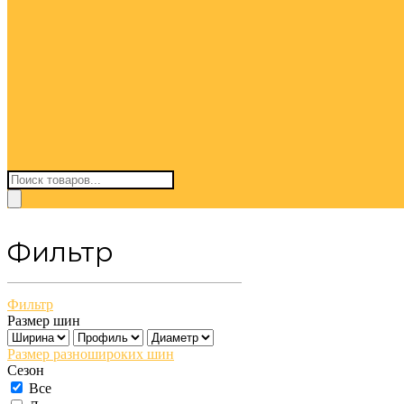
Поиск
товаров
Фильтр
Фильтр
Размер шин
Размер разношироких шин
Сезон
Все