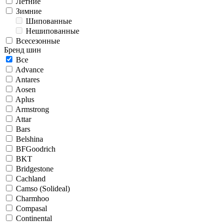
Летние
Зимние
Шипованные
Нешипованные
Всесезонные
Бренд шин
Все
Advance
Antares
Aosen
Aplus
Armstrong
Attar
Bars
Belshina
BFGoodrich
BKT
Bridgestone
Cachland
Camso (Solideal)
Charmhoo
Compasal
Continental