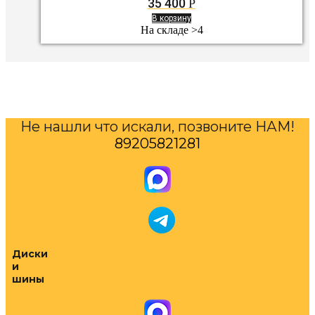
35 400
Р
В корзину
На складе >4
Не нашли что искали, позвоните НАМ!
89205821281
Диски
и
шины