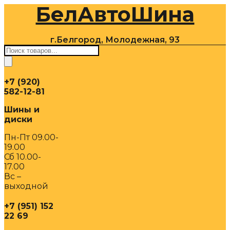
БелАвтоШина
Перейти
к
содержимому
г.Белгород, Молодежная, 93
Поиск
товаров
+7 (920)
582-12-81
Шины и
диски
Пн-Пт 09.00-
19.00
Сб 10.00-
17.00
Вс –
выходной
+7 (951) 152
22 69