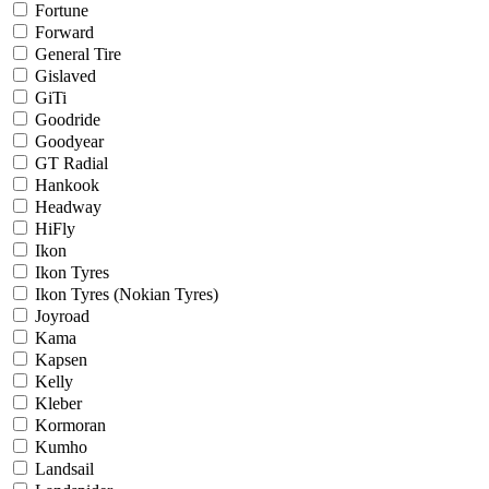
Fortune
Forward
General Tire
Gislaved
GiTi
Goodride
Goodyear
GT Radial
Hankook
Headway
HiFly
Ikon
Ikon Tyres
Ikon Tyres (Nokian Tyres)
Joyroad
Kama
Kapsen
Kelly
Kleber
Kormoran
Kumho
Landsail