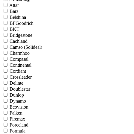
Attar
Bars
Belshina
BFGoodrich
BKT
Bridgestone
Cachland
Camso (Solideal)
Charmhoo
Compasal
Continental
Cordiant
Crossleader
Delinte
Doublestar
Dunlop
Dynamo
Ecovision
Falken
Firemax
Forceland
Formula