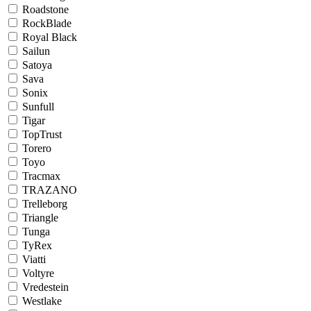
Roadstone
RockBlade
Royal Black
Sailun
Satoya
Sava
Sonix
Sunfull
Tigar
TopTrust
Torero
Toyo
Tracmax
TRAZANO
Trelleborg
Triangle
Tunga
TyRex
Viatti
Voltyre
Vredestein
Westlake