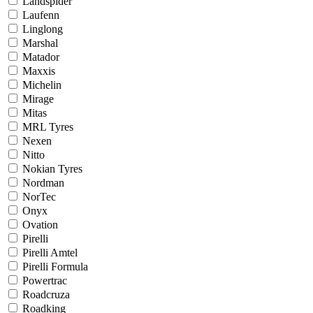
Landspider
Laufenn
Linglong
Marshal
Matador
Maxxis
Michelin
Mirage
Mitas
MRL Tyres
Nexen
Nitto
Nokian Tyres
Nordman
NorTec
Onyx
Ovation
Pirelli
Pirelli Amtel
Pirelli Formula
Powertrac
Roadcruza
Roadking