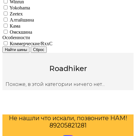
Winrun
Yokohama
Zeetex
Алтайшина
Кама
Омскшина
Особенности
Коммерческие/RxxC
Найти шины
Сброс
Roadhiker
Похоже, в этой категории ничего нет...
Не нашли что искали, позвоните НАМ!
89205821281