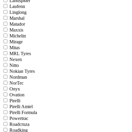
Landspider
Laufenn
Linglong
Marshal
Matador
Maxxis
Michelin
Mirage
Mitas
MRL Tyres
Nexen
Nitto
Nokian Tyres
Nordman
NorTec
Onyx
Ovation
Pirelli
Pirelli Amtel
Pirelli Formula
Powertrac
Roadcruza
Roadking