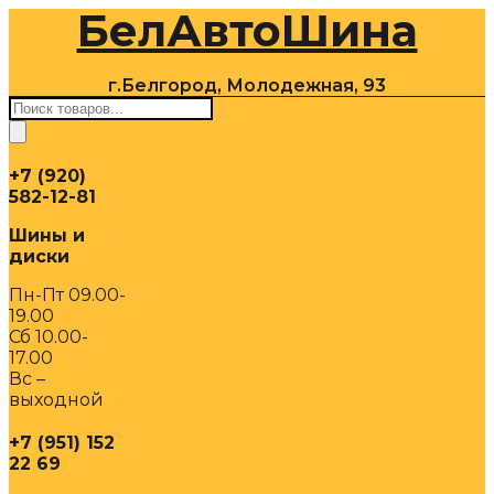
БелАвтоШина
Перейти
к
содержимому
г.Белгород, Молодежная, 93
Поиск
товаров
+7 (920)
582-12-81
Шины и
диски
Пн-Пт 09.00-
19.00
Сб 10.00-
17.00
Вс –
выходной
+7 (951) 152
22 69