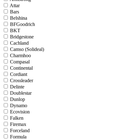
Attar
Bars
Belshina
BFGoodrich
BKT
Bridgestone
Cachland
Camso (Solideal)
Charmhoo
Compasal
Continental
Cordiant
Crossleader
Delinte
Doublestar
Dunlop
Dynamo
Ecovision
Falken
Firemax
Forceland
Formula