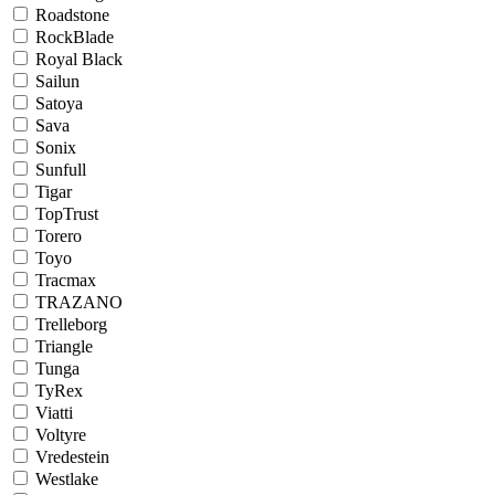
Roadstone
RockBlade
Royal Black
Sailun
Satoya
Sava
Sonix
Sunfull
Tigar
TopTrust
Torero
Toyo
Tracmax
TRAZANO
Trelleborg
Triangle
Tunga
TyRex
Viatti
Voltyre
Vredestein
Westlake