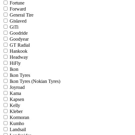
Fortune
Forward
General Tire
Gislaved
GiTi
Goodride
Goodyear
GT Radial
Hankook
Headway
HiFly
Ikon
Ikon Tyres
Ikon Tyres (Nokian Tyres)
Joyroad
Kama
Kapsen
Kelly
Kleber
Kormoran
Kumho
Landsail