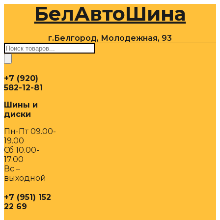
БелАвтоШина
Перейти
к
содержимому
г.Белгород, Молодежная, 93
Поиск
товаров
+7 (920)
582-12-81
Шины и
диски
Пн-Пт 09.00-
19.00
Сб 10.00-
17.00
Вс –
выходной
+7 (951) 152
22 69