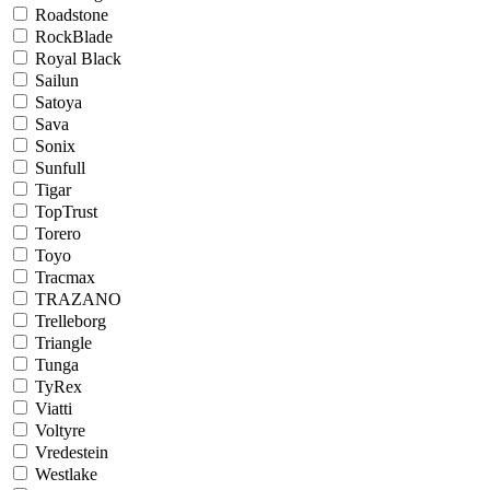
Roadstone
RockBlade
Royal Black
Sailun
Satoya
Sava
Sonix
Sunfull
Tigar
TopTrust
Torero
Toyo
Tracmax
TRAZANO
Trelleborg
Triangle
Tunga
TyRex
Viatti
Voltyre
Vredestein
Westlake