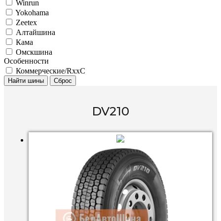
Winrun
Yokohama
Zeetex
Алтайшина
Кама
Омскшина
Особенности
Коммерческие/RxxC
Найти шины
Сброс
DV210