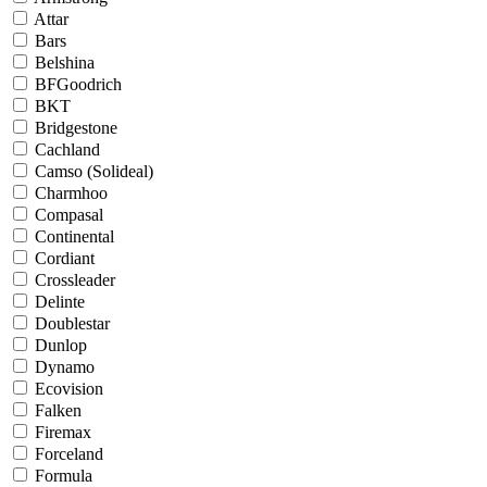
Attar
Bars
Belshina
BFGoodrich
BKT
Bridgestone
Cachland
Camso (Solideal)
Charmhoo
Compasal
Continental
Cordiant
Crossleader
Delinte
Doublestar
Dunlop
Dynamo
Ecovision
Falken
Firemax
Forceland
Formula