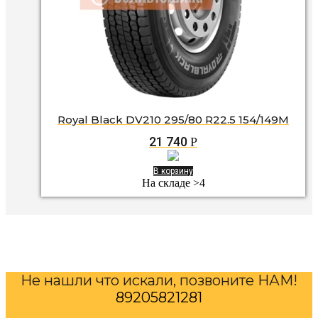
Royal Black DV210 295/80 R22.5 154/149M
21 740
Р
В корзину
На складе >4
Не нашли что искали, позвоните НАМ!
89205821281