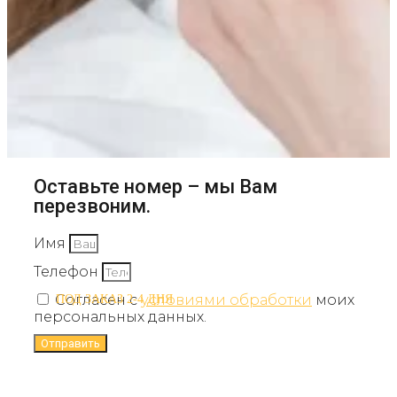
Оставьте номер – мы Вам
перезвоним.
Имя
Телефон
Согласен с
условиями обработки
моих
ПОД ЗАКАЗ 2-4 ДНЯ
персональных данных.
Отправить