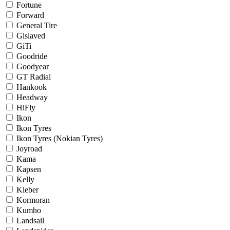
Fortune
Forward
General Tire
Gislaved
GiTi
Goodride
Goodyear
GT Radial
Hankook
Headway
HiFly
Ikon
Ikon Tyres
Ikon Tyres (Nokian Tyres)
Joyroad
Kama
Kapsen
Kelly
Kleber
Kormoran
Kumho
Landsail