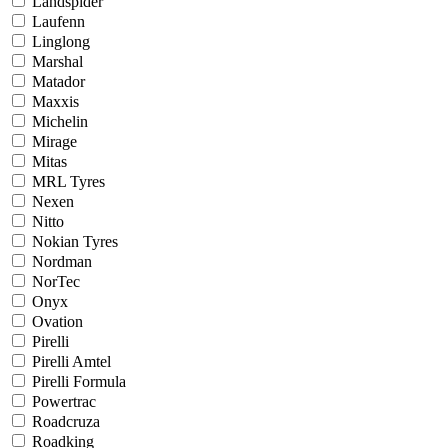
Landspider
Laufenn
Linglong
Marshal
Matador
Maxxis
Michelin
Mirage
Mitas
MRL Tyres
Nexen
Nitto
Nokian Tyres
Nordman
NorTec
Onyx
Ovation
Pirelli
Pirelli Amtel
Pirelli Formula
Powertrac
Roadcruza
Roadking