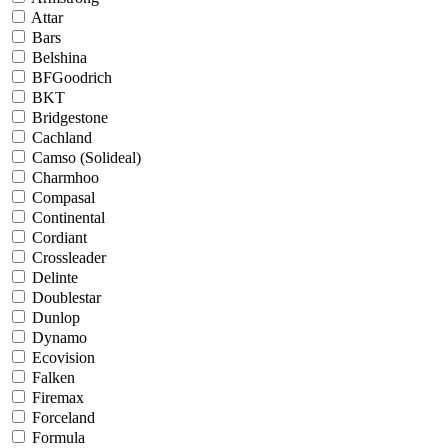
Attar
Bars
Belshina
BFGoodrich
BKT
Bridgestone
Cachland
Camso (Solideal)
Charmhoo
Compasal
Continental
Cordiant
Crossleader
Delinte
Doublestar
Dunlop
Dynamo
Ecovision
Falken
Firemax
Forceland
Formula