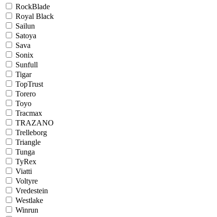
RockBlade
Royal Black
Sailun
Satoya
Sava
Sonix
Sunfull
Tigar
TopTrust
Torero
Toyo
Tracmax
TRAZANO
Trelleborg
Triangle
Tunga
TyRex
Viatti
Voltyre
Vredestein
Westlake
Winrun