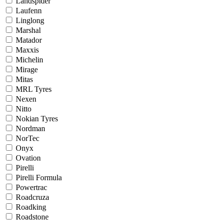
Landspider
Laufenn
Linglong
Marshal
Matador
Maxxis
Michelin
Mirage
Mitas
MRL Tyres
Nexen
Nitto
Nokian Tyres
Nordman
NorTec
Onyx
Ovation
Pirelli
Pirelli Formula
Powertrac
Roadcruza
Roadking
Roadstone