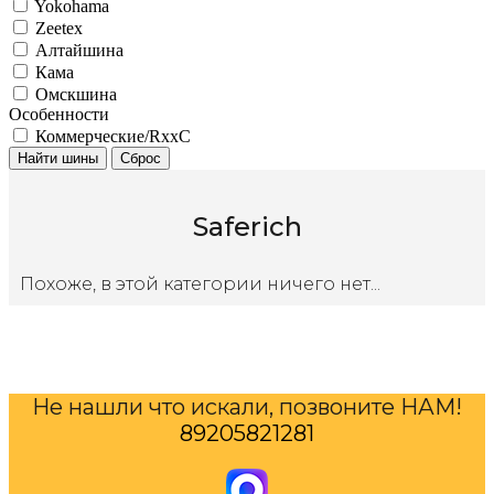
Yokohama
Zeetex
Алтайшина
Кама
Омскшина
Особенности
Коммерческие/RxxC
Найти шины
Сброс
Saferich
Похоже, в этой категории ничего нет...
Не нашли что искали, позвоните НАМ!
89205821281