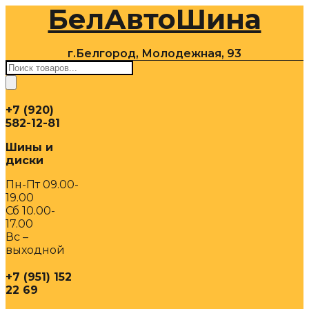
БелАвтоШина
Перейти
к
содержимому
г.Белгород, Молодежная, 93
Поиск
товаров
+7 (920)
582-12-81
Шины и
диски
Пн-Пт 09.00-
19.00
Сб 10.00-
17.00
Вс –
выходной
+7 (951) 152
22 69