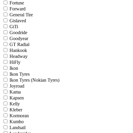
Fortune
Forward
General Tire
Gislaved
GiTi
Goodride
Goodyear
GT Radial
Hankook
Headway
HiFly
Ikon
Ikon Tyres
Ikon Tyres (Nokian Tyres)
Joyroad
Kama
Kapsen
Kelly
Kleber
Kormoran
Kumho
Landsail