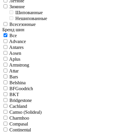
Летние
Зимние
Шипованные
Нешипованные
Всесезонные
Бренд шин
Все
Advance
Antares
Aosen
Aplus
Armstrong
Attar
Bars
Belshina
BFGoodrich
BKT
Bridgestone
Cachland
Camso (Solideal)
Charmhoo
Compasal
Continental