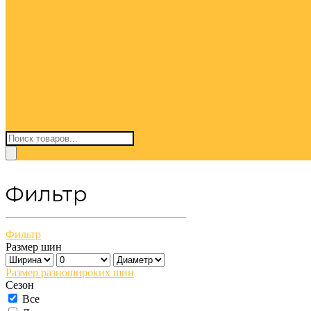
Поиск
товаров
Фильтр
Фильтр
Размер шин
Размер разношироких шин
Сезон
Все