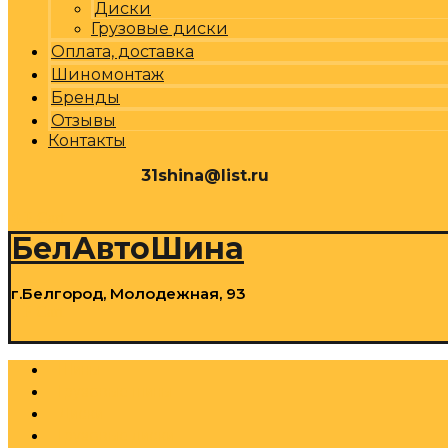
Диски
Грузовые диски
Оплата, доставка
Шиномонтаж
Бренды
Отзывы
Контакты
31shina@list.ru
0
Р
Cart
БелАвтоШина
г.Белгород, Молодежная, 93
0
Р
Cart
Шины
Грузовые шины
Диски
Грузовые диски