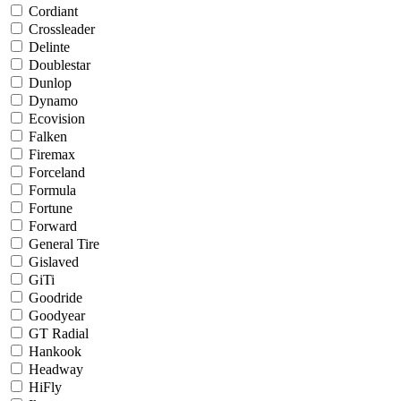
Cordiant
Crossleader
Delinte
Doublestar
Dunlop
Dynamo
Ecovision
Falken
Firemax
Forceland
Formula
Fortune
Forward
General Tire
Gislaved
GiTi
Goodride
Goodyear
GT Radial
Hankook
Headway
HiFly