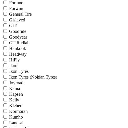
Fortune
Forward
General Tire
Gislaved
GiTi
Goodride
Goodyear
GT Radial
Hankook
Headway
HiFly
Ikon
Ikon Tyres
Ikon Tyres (Nokian Tyres)
Joyroad
Kama
Kapsen
Kelly
Kleber
Kormoran
Kumho
Landsail