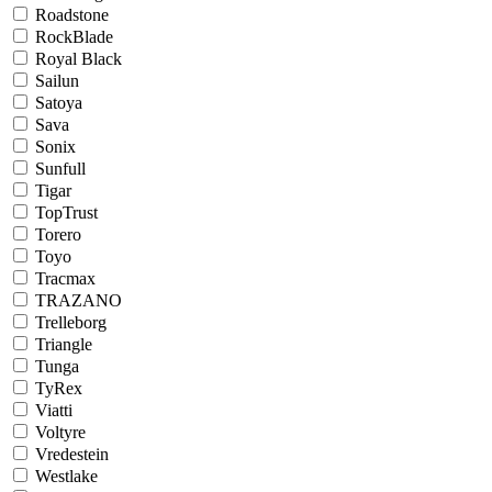
Roadstone
RockBlade
Royal Black
Sailun
Satoya
Sava
Sonix
Sunfull
Tigar
TopTrust
Torero
Toyo
Tracmax
TRAZANO
Trelleborg
Triangle
Tunga
TyRex
Viatti
Voltyre
Vredestein
Westlake