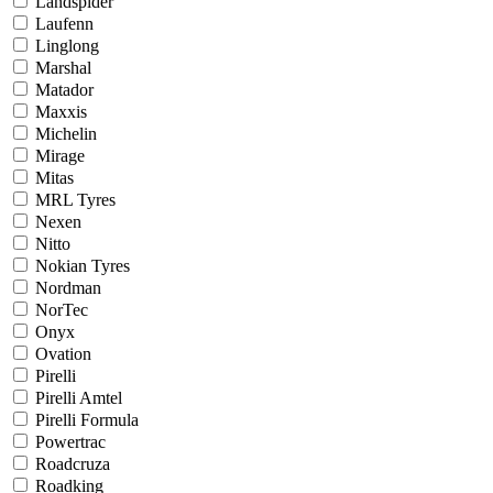
Landspider
Laufenn
Linglong
Marshal
Matador
Maxxis
Michelin
Mirage
Mitas
MRL Tyres
Nexen
Nitto
Nokian Tyres
Nordman
NorTec
Onyx
Ovation
Pirelli
Pirelli Amtel
Pirelli Formula
Powertrac
Roadcruza
Roadking