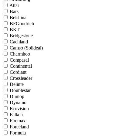
Attar
Bars
Belshina
BFGoodrich
BKT
Bridgestone
Cachland
Camso (Solideal)
Charmhoo
Compasal
Continental
Cordiant
Crossleader
Delinte
Doublestar
Dunlop
Dynamo
Ecovision
Falken
Firemax
Forceland
Formula