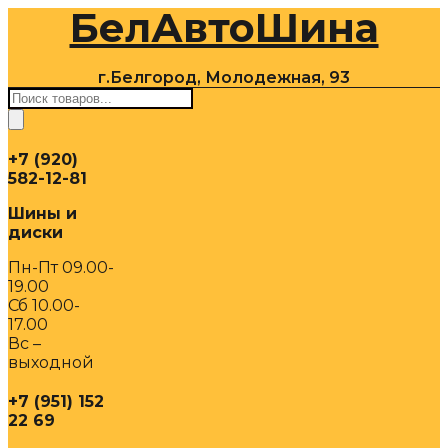
БелАвтоШина
Перейти
к
содержимому
г.Белгород, Молодежная, 93
Поиск
товаров
+7 (920)
582-12-81
Шины и
диски
Пн-Пт 09.00-
19.00
Сб 10.00-
17.00
Вс –
выходной
+7 (951) 152
22 69