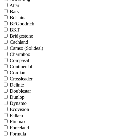
Attar
Bars
Belshina
BFGoodrich
BKT
Bridgestone
Cachland
Camso (Solideal)
Charmhoo
Compasal
Continental
Cordiant
Crossleader
Delinte
Doublestar
Dunlop
Dynamo
Ecovision
Falken
Firemax
Forceland
Formula