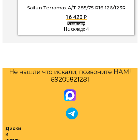
Sailun Terramax A/T 285/75 R16 126/123R
16 420
Р
В корзину
На складе 4
Не нашли что искали, позвоните НАМ!
89205821281
Диски
и
шины