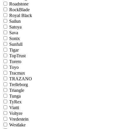
Roadstone
RockBlade
Royal Black
Sailun
Satoya
Sava
Sonix
Sunfull
Tigar
TopTrust
Torero
Toyo
Tracmax
TRAZANO
Trelleborg
Triangle
Tunga
TyRex
Viatti
Voltyre
Vredestein
Westlake