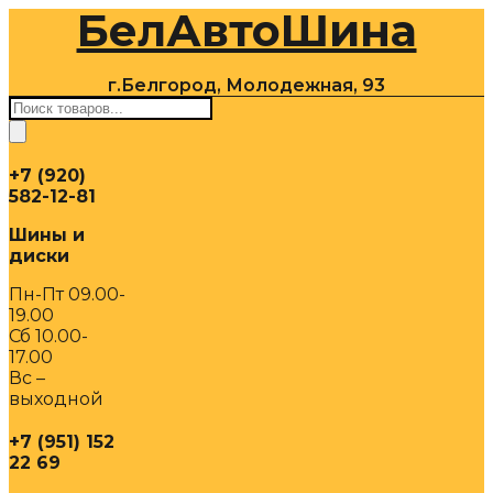
БелАвтоШина
Перейти
к
содержимому
г.Белгород, Молодежная, 93
Поиск
товаров
+7 (920)
582-12-81
Шины и
диски
Пн-Пт 09.00-
19.00
Сб 10.00-
17.00
Вс –
выходной
+7 (951) 152
22 69