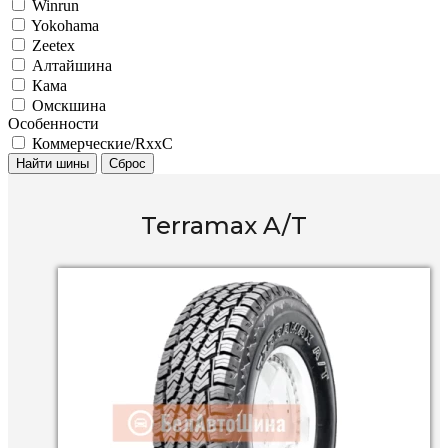
Winrun
Yokohama
Zeetex
Алтайшина
Кама
Омскшина
Особенности
Коммерческие/RxxC
Найти шины
Сброс
Terramax A/T