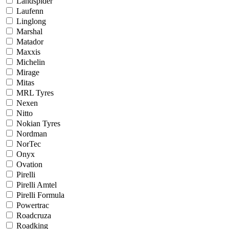
Landspider
Laufenn
Linglong
Marshal
Matador
Maxxis
Michelin
Mirage
Mitas
MRL Tyres
Nexen
Nitto
Nokian Tyres
Nordman
NorTec
Onyx
Ovation
Pirelli
Pirelli Amtel
Pirelli Formula
Powertrac
Roadcruza
Roadking