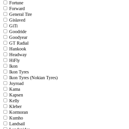
Fortune
Forward
General Tire
Gislaved
GiTi
Goodride
Goodyear
GT Radial
Hankook
Headway
HiFly
Ikon
Ikon Tyres
Ikon Tyres (Nokian Tyres)
Joyroad
Kama
Kapsen
Kelly
Kleber
Kormoran
Kumho
Landsail