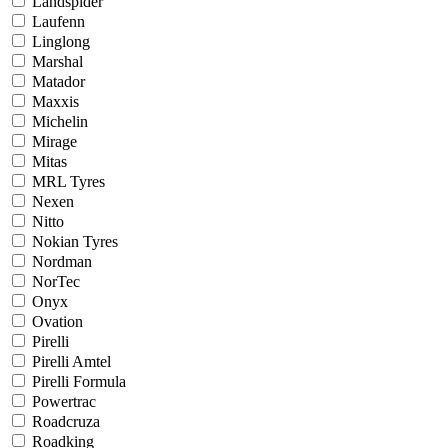
Landspider
Laufenn
Linglong
Marshal
Matador
Maxxis
Michelin
Mirage
Mitas
MRL Tyres
Nexen
Nitto
Nokian Tyres
Nordman
NorTec
Onyx
Ovation
Pirelli
Pirelli Amtel
Pirelli Formula
Powertrac
Roadcruza
Roadking