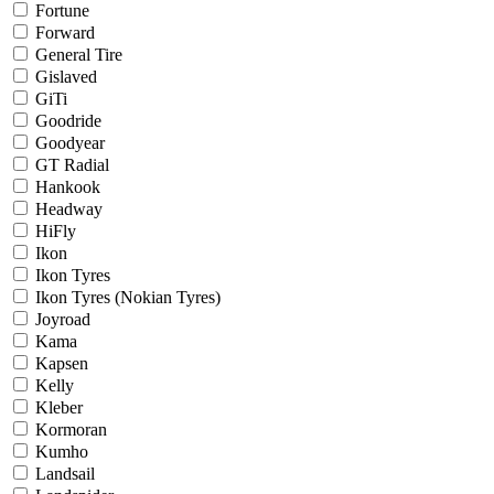
Fortune
Forward
General Tire
Gislaved
GiTi
Goodride
Goodyear
GT Radial
Hankook
Headway
HiFly
Ikon
Ikon Tyres
Ikon Tyres (Nokian Tyres)
Joyroad
Kama
Kapsen
Kelly
Kleber
Kormoran
Kumho
Landsail