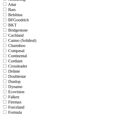
Attar
Bars
Belshina
BFGoodrich
BKT
Bridgestone
Cachland
Camso (Solideal)
Charmhoo
Compasal
Continental
Cordiant
Crossleader
Delinte
Doublestar
Dunlop
Dynamo
Ecovision
Falken
Firemax
Forceland
Formula