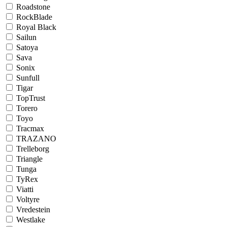
Roadstone
RockBlade
Royal Black
Sailun
Satoya
Sava
Sonix
Sunfull
Tigar
TopTrust
Torero
Toyo
Tracmax
TRAZANO
Trelleborg
Triangle
Tunga
TyRex
Viatti
Voltyre
Vredestein
Westlake