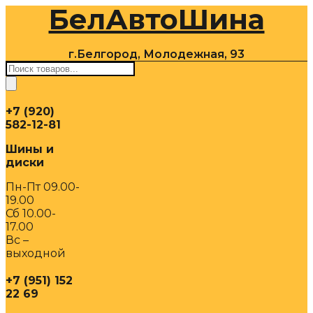
БелАвтоШина
Перейти
к
содержимому
г.Белгород, Молодежная, 93
Поиск
товаров
+7 (920)
582-12-81
Шины и
диски
Пн-Пт 09.00-
19.00
Сб 10.00-
17.00
Вс –
выходной
+7 (951) 152
22 69