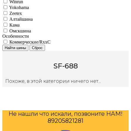
Winrun
Yokohama
Zeetex
Алтайшина
Кама
Омскшина
Особенности
Коммерческие/RxxC
Найти шины
Сброс
SF-688
Похоже, в этой категории ничего нет...
Не нашли что искали, позвоните НАМ!
89205821281