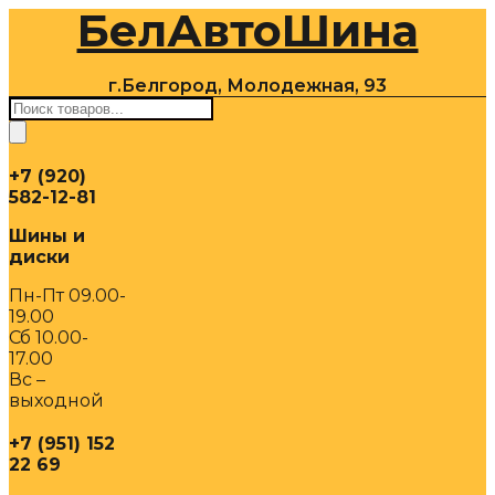
БелАвтоШина
Перейти
к
содержимому
г.Белгород, Молодежная, 93
Поиск
товаров
+7 (920)
582-12-81
Шины и
диски
Пн-Пт 09.00-
19.00
Сб 10.00-
17.00
Вс –
выходной
+7 (951) 152
22 69