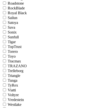
Roadstone
RockBlade
Royal Black
Sailun
Satoya
Sava
Sonix
Sunfull
Tigar
TopTrust
Torero
Toyo
Tracmax
TRAZANO
Trelleborg
Triangle
Tunga
TyRex
Viatti
Voltyre
Vredestein
Westlake