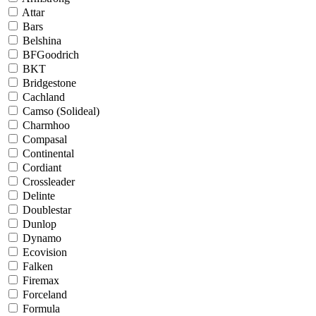
Attar
Bars
Belshina
BFGoodrich
BKT
Bridgestone
Cachland
Camso (Solideal)
Charmhoo
Compasal
Continental
Cordiant
Crossleader
Delinte
Doublestar
Dunlop
Dynamo
Ecovision
Falken
Firemax
Forceland
Formula