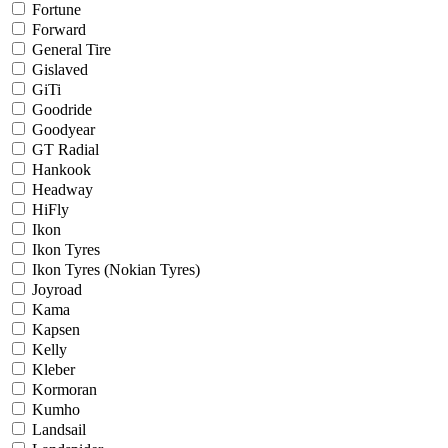
Fortune
Forward
General Tire
Gislaved
GiTi
Goodride
Goodyear
GT Radial
Hankook
Headway
HiFly
Ikon
Ikon Tyres
Ikon Tyres (Nokian Tyres)
Joyroad
Kama
Kapsen
Kelly
Kleber
Kormoran
Kumho
Landsail