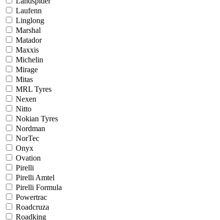
Landspider
Laufenn
Linglong
Marshal
Matador
Maxxis
Michelin
Mirage
Mitas
MRL Tyres
Nexen
Nitto
Nokian Tyres
Nordman
NorTec
Onyx
Ovation
Pirelli
Pirelli Amtel
Pirelli Formula
Powertrac
Roadcruza
Roadking