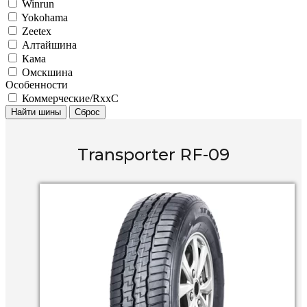
Winrun
Yokohama
Zeetex
Алтайшина
Кама
Омскшина
Особенности
Коммерческие/RxxC
Найти шины
Сброс
Transporter RF-09