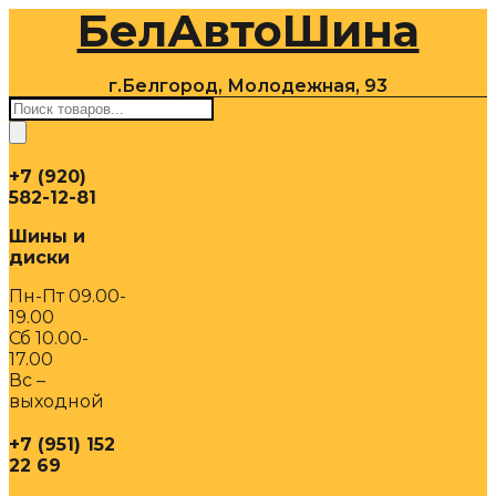
БелАвтоШина
Перейти
к
содержимому
г.Белгород, Молодежная, 93
Поиск
товаров
+7 (920)
582-12-81
Шины и
диски
Пн-Пт 09.00-
19.00
Сб 10.00-
17.00
Вс –
выходной
+7 (951) 152
22 69