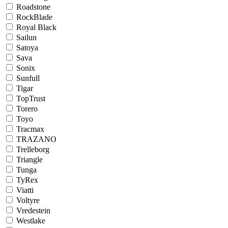
Roadstone
RockBlade
Royal Black
Sailun
Satoya
Sava
Sonix
Sunfull
Tigar
TopTrust
Torero
Toyo
Tracmax
TRAZANO
Trelleborg
Triangle
Tunga
TyRex
Viatti
Voltyre
Vredestein
Westlake