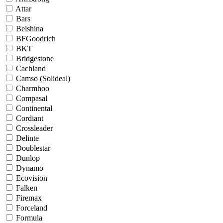
Attar
Bars
Belshina
BFGoodrich
BKT
Bridgestone
Cachland
Camso (Solideal)
Charmhoo
Compasal
Continental
Cordiant
Crossleader
Delinte
Doublestar
Dunlop
Dynamo
Ecovision
Falken
Firemax
Forceland
Formula