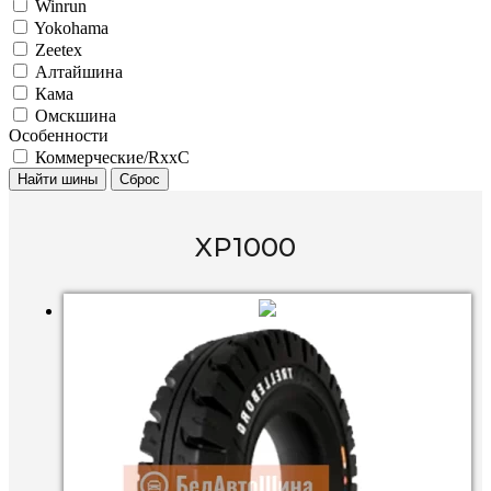
Winrun
Yokohama
Zeetex
Алтайшина
Кама
Омскшина
Особенности
Коммерческие/RxxC
Найти шины
Сброс
XP1000