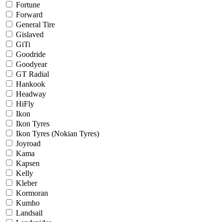
Fortune
Forward
General Tire
Gislaved
GiTi
Goodride
Goodyear
GT Radial
Hankook
Headway
HiFly
Ikon
Ikon Tyres
Ikon Tyres (Nokian Tyres)
Joyroad
Kama
Kapsen
Kelly
Kleber
Kormoran
Kumho
Landsail