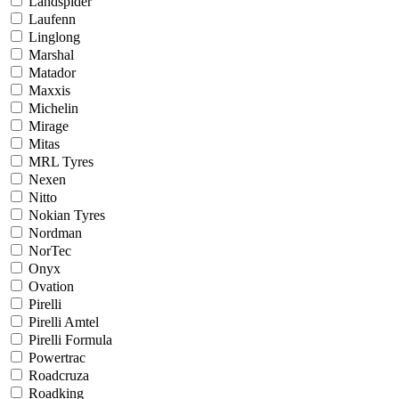
Landspider
Laufenn
Linglong
Marshal
Matador
Maxxis
Michelin
Mirage
Mitas
MRL Tyres
Nexen
Nitto
Nokian Tyres
Nordman
NorTec
Onyx
Ovation
Pirelli
Pirelli Amtel
Pirelli Formula
Powertrac
Roadcruza
Roadking