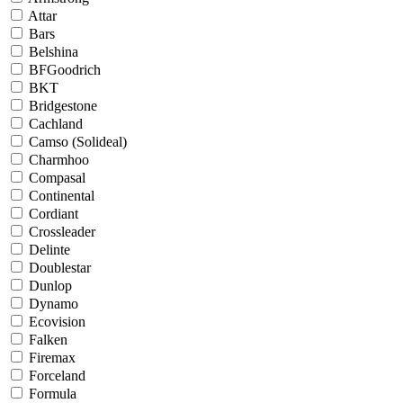
Attar
Bars
Belshina
BFGoodrich
BKT
Bridgestone
Cachland
Camso (Solideal)
Charmhoo
Compasal
Continental
Cordiant
Crossleader
Delinte
Doublestar
Dunlop
Dynamo
Ecovision
Falken
Firemax
Forceland
Formula