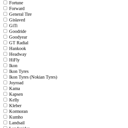
Fortune
Forward
General Tire
Gislaved
GiTi
Goodride
Goodyear
GT Radial
Hankook
Headway
HiFly
Ikon
Ikon Tyres
Ikon Tyres (Nokian Tyres)
Joyroad
Kama
Kapsen
Kelly
Kleber
Kormoran
Kumho
Landsail