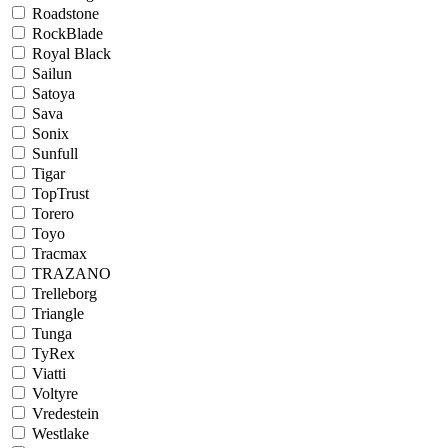
Roadstone
RockBlade
Royal Black
Sailun
Satoya
Sava
Sonix
Sunfull
Tigar
TopTrust
Torero
Toyo
Tracmax
TRAZANO
Trelleborg
Triangle
Tunga
TyRex
Viatti
Voltyre
Vredestein
Westlake