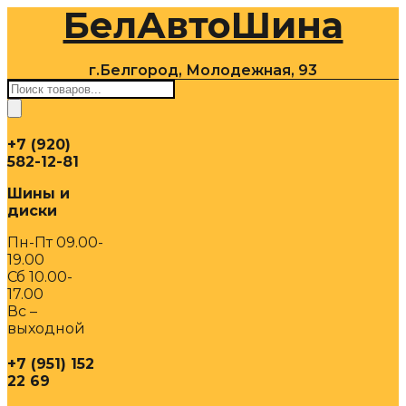
БелАвтоШина
Перейти
к
содержимому
г.Белгород, Молодежная, 93
Поиск
товаров
+7 (920)
582-12-81
Шины и
диски
Пн-Пт 09.00-
19.00
Сб 10.00-
17.00
Вс –
выходной
+7 (951) 152
22 69