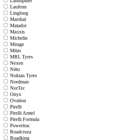
Landspider
Laufenn
Linglong
Marshal
Matador
Maxxis
Michelin
Mirage
Mitas
MRL Tyres
Nexen
Nitto
Nokian Tyres
Nordman
NorTec
Onyx
Ovation
Pirelli
Pirelli Amtel
Pirelli Formula
Powertrac
Roadcruza
Roadking