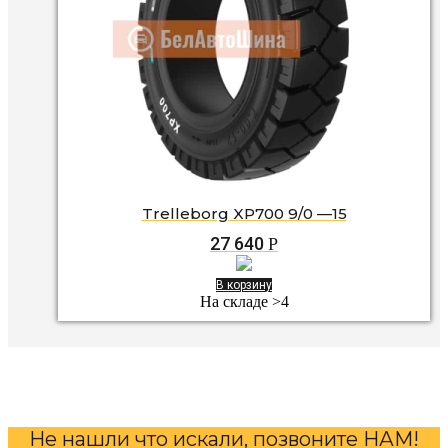
Trelleborg XP700 9/0 —15
27 640
Р
В корзину
На складе >4
Не нашли что искали, позвоните НАМ!