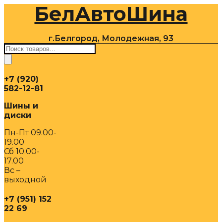
БелАвтоШина
Перейти
к
содержимому
г.Белгород, Молодежная, 93
Поиск
товаров
+7 (920)
582-12-81
Шины и
диски
Пн-Пт 09.00-
19.00
Сб 10.00-
17.00
Вс –
выходной
+7 (951) 152
22 69