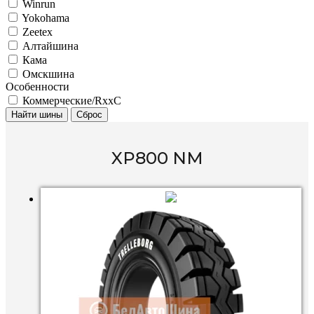
Winrun
Yokohama
Zeetex
Алтайшина
Кама
Омскшина
Особенности
Коммерческие/RxxC
Найти шины
Сброс
XP800 NM