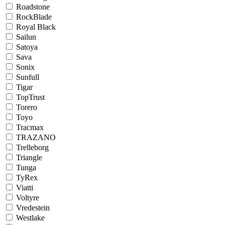
Roadstone
RockBlade
Royal Black
Sailun
Satoya
Sava
Sonix
Sunfull
Tigar
TopTrust
Torero
Toyo
Tracmax
TRAZANO
Trelleborg
Triangle
Tunga
TyRex
Viatti
Voltyre
Vredestein
Westlake