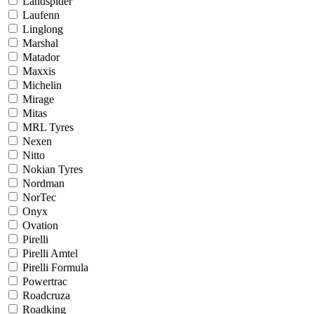
Landspider
Laufenn
Linglong
Marshal
Matador
Maxxis
Michelin
Mirage
Mitas
MRL Tyres
Nexen
Nitto
Nokian Tyres
Nordman
NorTec
Onyx
Ovation
Pirelli
Pirelli Amtel
Pirelli Formula
Powertrac
Roadcruza
Roadking