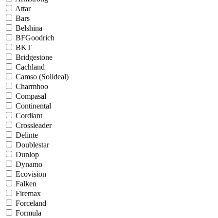
Attar
Bars
Belshina
BFGoodrich
BKT
Bridgestone
Cachland
Camso (Solideal)
Charmhoo
Compasal
Continental
Cordiant
Crossleader
Delinte
Doublestar
Dunlop
Dynamo
Ecovision
Falken
Firemax
Forceland
Formula