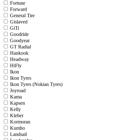
Fortune
Forward
General Tire
Gislaved
GiTi
Goodride
Goodyear
GT Radial
Hankook
Headway
HiFly
Ikon
Ikon Tyres
Ikon Tyres (Nokian Tyres)
Joyroad
Kama
Kapsen
Kelly
Kleber
Kormoran
Kumho
Landsail