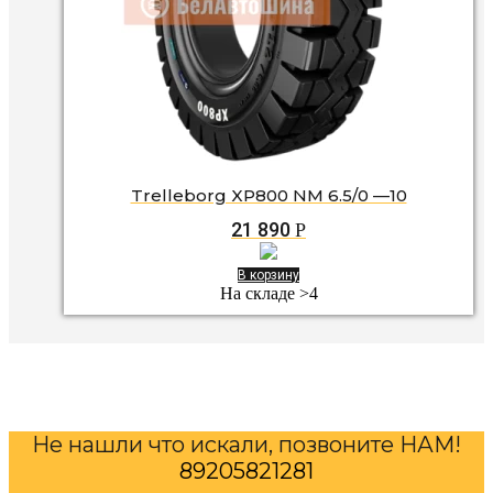
Trelleborg XP800 NM 6.5/0 —10
21 890
Р
В корзину
На складе >4
Не нашли что искали, позвоните НАМ!
89205821281