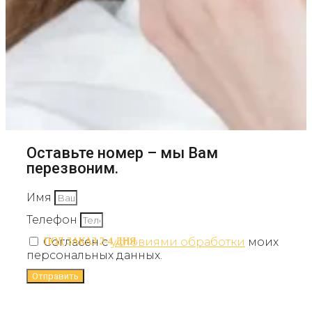
Оставьте номер – мы Вам
перезвоним.
Имя
Телефон
Согласен с
условиями обработки
моих
ПОД ЗАКАЗ 2-4 ДНЯ
ПОД ЗАКАЗ 2-4 ДНЯ
персональных данных.
Отправить