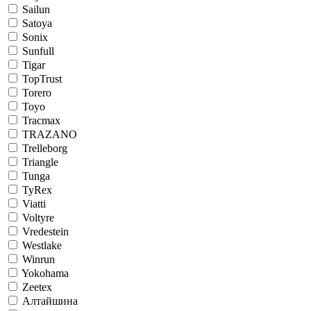
Sailun
Satoya
Sonix
Sunfull
Tigar
TopTrust
Torero
Toyo
Tracmax
TRAZANO
Trelleborg
Triangle
Tunga
TyRex
Viatti
Voltyre
Vredestein
Westlake
Winrun
Yokohama
Zeetex
Алтайшина