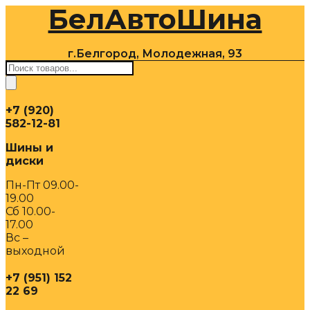
БелАвтоШина
Перейти
к
содержимому
г.Белгород, Молодежная, 93
Поиск
товаров
+7 (920)
582-12-81
Шины и
диски
Пн-Пт 09.00-
19.00
Сб 10.00-
17.00
Вс –
выходной
+7 (951) 152
22 69