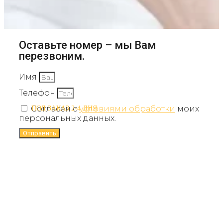
Оставьте номер – мы Вам
перезвоним.
Имя
Телефон
Согласен с
условиями обработки
моих
ПОД ЗАКАЗ 2-4 ДНЯ
персональных данных.
Отправить