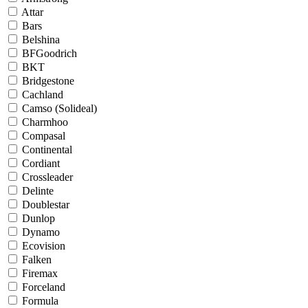
Attar
Bars
Belshina
BFGoodrich
BKT
Bridgestone
Cachland
Camso (Solideal)
Charmhoo
Compasal
Continental
Cordiant
Crossleader
Delinte
Doublestar
Dunlop
Dynamo
Ecovision
Falken
Firemax
Forceland
Formula