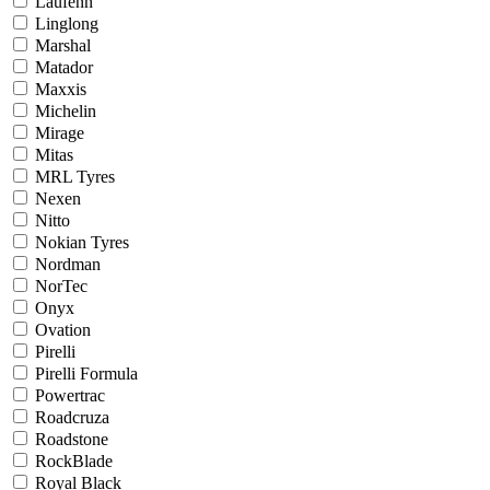
Laufenn
Linglong
Marshal
Matador
Maxxis
Michelin
Mirage
Mitas
MRL Tyres
Nexen
Nitto
Nokian Tyres
Nordman
NorTec
Onyx
Ovation
Pirelli
Pirelli Formula
Powertrac
Roadcruza
Roadstone
RockBlade
Royal Black