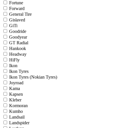
Fortune
Forward
General Tire
Gislaved
GiTi
Goodride
Goodyear
GT Radial
Hankook
Headway
HiFly
Ikon
Ikon Tyres
Ikon Tyres (Nokian Tyres)
Joyroad
Kama
Kapsen
Kleber
Kormoran
Kumho
Landsail
Landspider