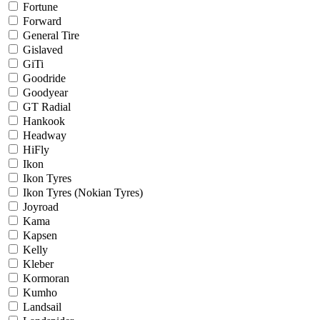
Fortune
Forward
General Tire
Gislaved
GiTi
Goodride
Goodyear
GT Radial
Hankook
Headway
HiFly
Ikon
Ikon Tyres
Ikon Tyres (Nokian Tyres)
Joyroad
Kama
Kapsen
Kelly
Kleber
Kormoran
Kumho
Landsail