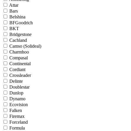
Attar
Bars
Belshina
BFGoodrich
BKT
Bridgestone
Cachland
Camso (Solideal)
Charmhoo
Compasal
Continental
Cordiant
Crossleader
Delinte
Doublestar
Dunlop
Dynamo
Ecovision
Falken
Firemax
Forceland
Formula