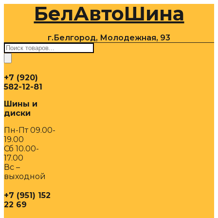
БелАвтоШина
Перейти
к
содержимому
г.Белгород, Молодежная, 93
Поиск
товаров
+7 (920)
582-12-81
Шины и
диски
Пн-Пт 09.00-
19.00
Сб 10.00-
17.00
Вс –
выходной
+7 (951) 152
22 69