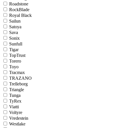
Roadstone
RockBlade
Royal Black
Sailun
Satoya
Sava
Sonix
Sunfull
Tigar
TopTrust
Torero
Toyo
Tracmax
TRAZANO
Trelleborg
Triangle
Tunga
TyRex
Viatti
Voltyre
Vredestein
Westlake