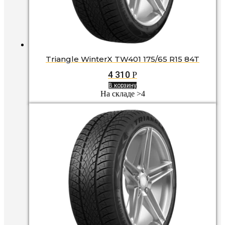
Triangle WinterX TW401 175/65 R15 84T
4 310
Р
В корзину
На складе >4