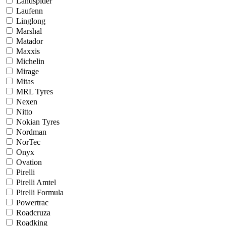
Landspider
Laufenn
Linglong
Marshal
Matador
Maxxis
Michelin
Mirage
Mitas
MRL Tyres
Nexen
Nitto
Nokian Tyres
Nordman
NorTec
Onyx
Ovation
Pirelli
Pirelli Amtel
Pirelli Formula
Powertrac
Roadcruza
Roadking