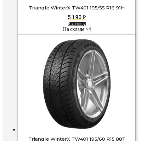
Triangle WinterX TW401 195/55 R16 91H
5 190
Р
В корзину
На складе >4
Triangle WinterX TW401 195/60 R15 88T