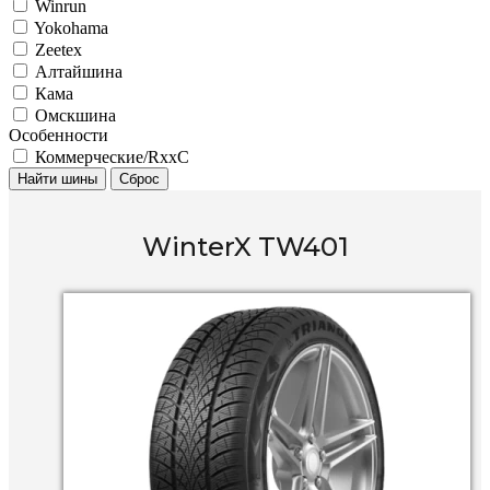
Winrun
Yokohama
Zeetex
Алтайшина
Кама
Омскшина
Особенности
Коммерческие/RxxC
Найти шины
Сброс
WinterX TW401