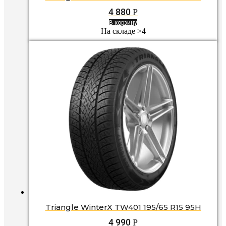
4 880
Р
В корзину
На складе >4
Triangle WinterX TW401 195/65 R15 95H
4 990
Р