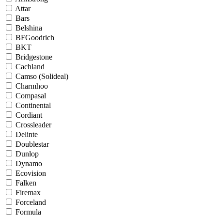
Attar
Bars
Belshina
BFGoodrich
BKT
Bridgestone
Cachland
Camso (Solideal)
Charmhoo
Compasal
Continental
Cordiant
Crossleader
Delinte
Doublestar
Dunlop
Dynamo
Ecovision
Falken
Firemax
Forceland
Formula