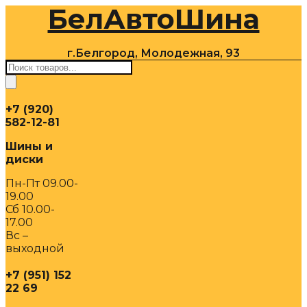
БелАвтоШина
Перейти
к
содержимому
г.Белгород, Молодежная, 93
Поиск
товаров
+7 (920)
582-12-81
Шины и
диски
Пн-Пт 09.00-
19.00
Сб 10.00-
17.00
Вс –
выходной
+7 (951) 152
22 69