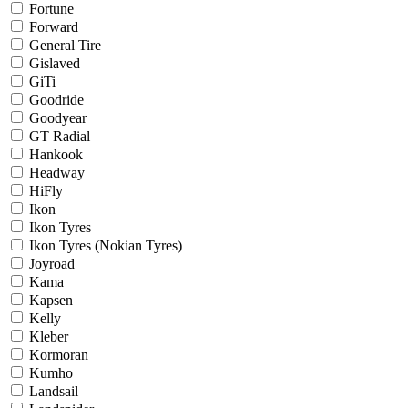
Fortune
Forward
General Tire
Gislaved
GiTi
Goodride
Goodyear
GT Radial
Hankook
Headway
HiFly
Ikon
Ikon Tyres
Ikon Tyres (Nokian Tyres)
Joyroad
Kama
Kapsen
Kelly
Kleber
Kormoran
Kumho
Landsail