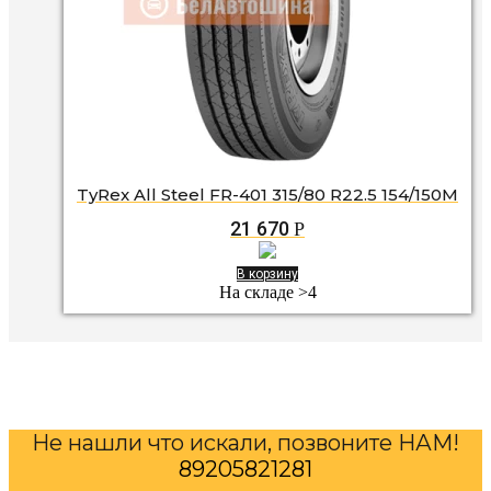
TyRex All Steel FR-401 315/80 R22.5 154/150M
21 670
Р
В корзину
На складе >4
Не нашли что искали, позвоните НАМ!
89205821281