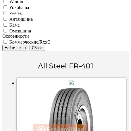
Winrun
Yokohama
Zeetex
Алтайшина
Кама
Омскшина
Особенности
Коммерческие/RxxC
Найти шины
Сброс
All Steel FR-401