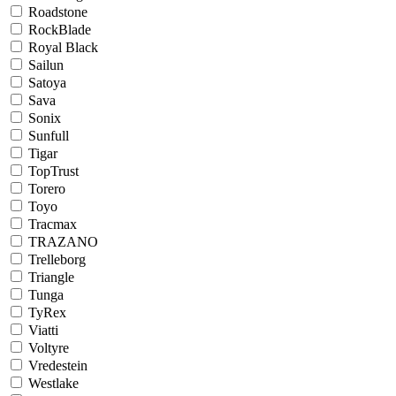
Roadstone
RockBlade
Royal Black
Sailun
Satoya
Sava
Sonix
Sunfull
Tigar
TopTrust
Torero
Toyo
Tracmax
TRAZANO
Trelleborg
Triangle
Tunga
TyRex
Viatti
Voltyre
Vredestein
Westlake