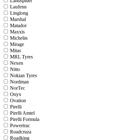
Landspider
Laufenn
Linglong
Marshal
Matador
Maxxis
Michelin
Mirage
Mitas
MRL Tyres
Nexen
Nitto
Nokian Tyres
Nordman
NorTec
Onyx
Ovation
Pirelli
Pirelli Amtel
Pirelli Formula
Powertrac
Roadcruza
Roadking