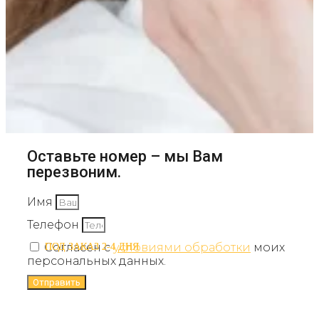
Оставьте номер – мы Вам
перезвоним.
Имя
Телефон
Согласен с
условиями обработки
моих
ПОД ЗАКАЗ 2-4 ДНЯ
ПОД ЗАКАЗ 2-4 ДНЯ
персональных данных.
Отправить