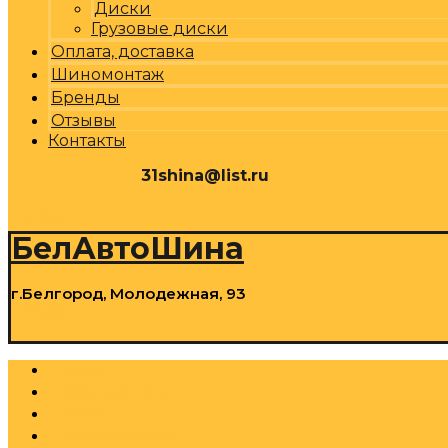
Диски
Грузовые диски
Оплата, доставка
Шиномонтаж
Бренды
Отзывы
Контакты
31shina@list.ru
0
Р
Cart
БелАвтоШина
г.Белгород, Молодежная, 93
0
Р
Cart
Шины
Грузовые шины
Диски
Грузовые диски