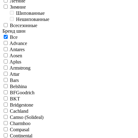
Летние
Зимние
Шипованные
Нешипованные
Всесезонные
Бренд шин
Все
Advance
Antares
Aosen
Aplus
Armstrong
Attar
Bars
Belshina
BFGoodrich
BKT
Bridgestone
Cachland
Camso (Solideal)
Charmhoo
Compasal
Continental