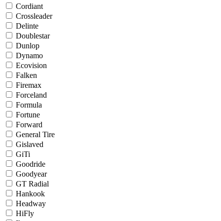
Cordiant
Crossleader
Delinte
Doublestar
Dunlop
Dynamo
Ecovision
Falken
Firemax
Forceland
Formula
Fortune
Forward
General Tire
Gislaved
GiTi
Goodride
Goodyear
GT Radial
Hankook
Headway
HiFly