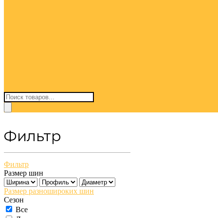
Поиск
товаров
Фильтр
Фильтр
Размер шин
Размер разношироких шин
Сезон
Все