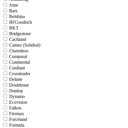
Attar
Bars
Belshina
BFGoodrich
BKT
Bridgestone
Cachland
Camso (Solideal)
Charmhoo
Compasal
Continental
Cordiant
Crossleader
Delinte
Doublestar
Dunlop
Dynamo
Ecovision
Falken
Firemax
Forceland
Formula