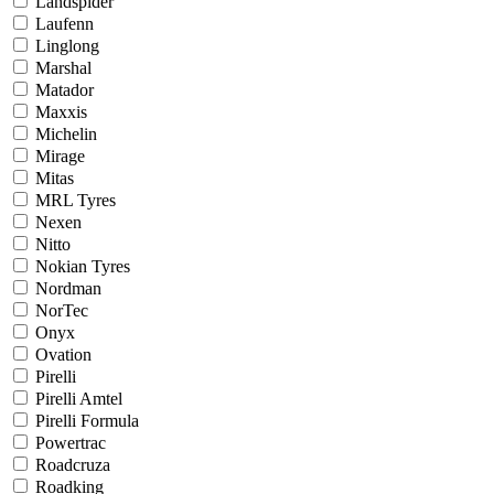
Landspider
Laufenn
Linglong
Marshal
Matador
Maxxis
Michelin
Mirage
Mitas
MRL Tyres
Nexen
Nitto
Nokian Tyres
Nordman
NorTec
Onyx
Ovation
Pirelli
Pirelli Amtel
Pirelli Formula
Powertrac
Roadcruza
Roadking