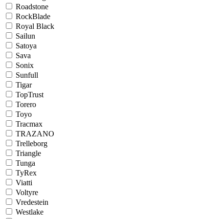
Roadstone
RockBlade
Royal Black
Sailun
Satoya
Sava
Sonix
Sunfull
Tigar
TopTrust
Torero
Toyo
Tracmax
TRAZANO
Trelleborg
Triangle
Tunga
TyRex
Viatti
Voltyre
Vredestein
Westlake