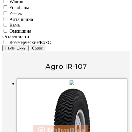
Winrun
Yokohama
Zeetex
Алтайшина
Кама
Омскшина
Особенности
Коммерческие/RxxC
Найти шины
Сброс
Agro IR-107