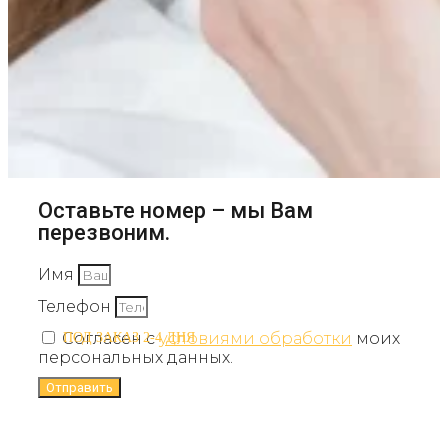
Оставьте номер – мы Вам
перезвоним.
Имя
Телефон
Согласен с
условиями обработки
моих
ПОД ЗАКАЗ 2-4 ДНЯ
персональных данных.
Отправить