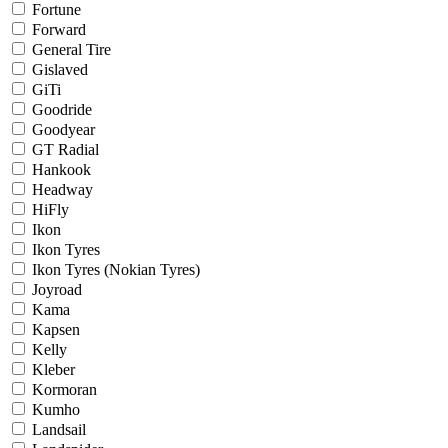
Fortune
Forward
General Tire
Gislaved
GiTi
Goodride
Goodyear
GT Radial
Hankook
Headway
HiFly
Ikon
Ikon Tyres
Ikon Tyres (Nokian Tyres)
Joyroad
Kama
Kapsen
Kelly
Kleber
Kormoran
Kumho
Landsail