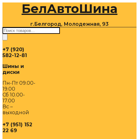
БелАвтоШина
Перейти
к
содержимому
г.Белгород, Молодежная, 93
Поиск
товаров
+7 (920)
582-12-81
Шины и
диски
Пн-Пт 09.00-
19.00
Сб 10.00-
17.00
Вс –
выходной
+7 (951) 152
22 69