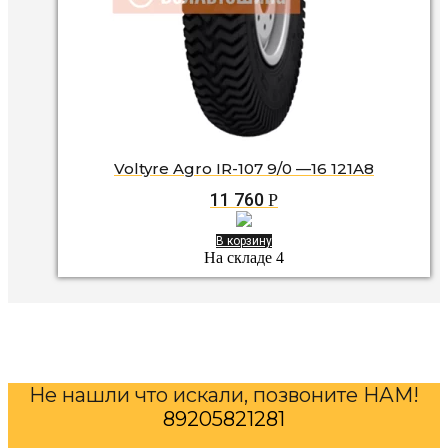
Voltyre Agro IR-107 9/0 —16 121A8
11 760
Р
В корзину
На складе 4
Не нашли что искали, позвоните НАМ!
89205821281