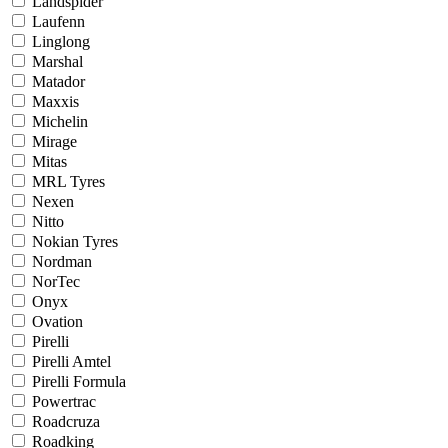
Landspider
Laufenn
Linglong
Marshal
Matador
Maxxis
Michelin
Mirage
Mitas
MRL Tyres
Nexen
Nitto
Nokian Tyres
Nordman
NorTec
Onyx
Ovation
Pirelli
Pirelli Amtel
Pirelli Formula
Powertrac
Roadcruza
Roadking