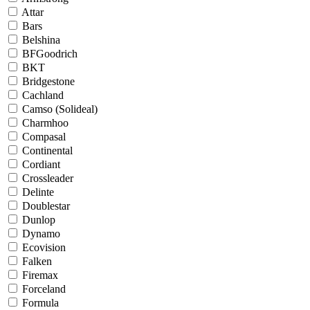
Attar
Bars
Belshina
BFGoodrich
BKT
Bridgestone
Cachland
Camso (Solideal)
Charmhoo
Compasal
Continental
Cordiant
Crossleader
Delinte
Doublestar
Dunlop
Dynamo
Ecovision
Falken
Firemax
Forceland
Formula