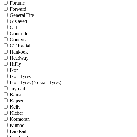
Fortune
Forward
General Tire
Gislaved
GiTi
Goodride
Goodyear
GT Radial
Hankook
Headway
HiFly
Ikon
Ikon Tyres
Ikon Tyres (Nokian Tyres)
Joyroad
Kama
Kapsen
Kelly
Kleber
Kormoran
Kumho
Landsail