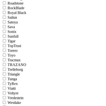
Roadstone
RockBlade
Royal Black
Sailun
Satoya
Sava
Sonix
Sunfull
Tigar
TopTrust
Torero
Toyo
Tracmax
TRAZANO
Trelleborg
Triangle
Tunga
TyRex
Viatti
Voltyre
Vredestein
Westlake