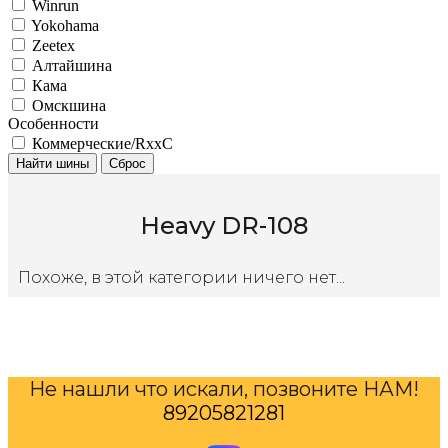
Winrun
Yokohama
Zeetex
Алтайшина
Кама
Омскшина
Особенности
Коммерческие/RxxC
Найти шины
Сброс
Heavy DR-108
Похоже, в этой категории ничего нет...
Не нашли что искали, позвоните НАМ!
89205821281