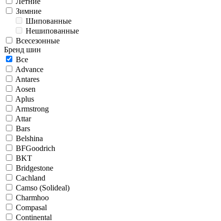
Летние
Зимние
Шипованные
Нешипованные
Всесезонные
Бренд шин
Все
Advance
Antares
Aosen
Aplus
Armstrong
Attar
Bars
Belshina
BFGoodrich
BKT
Bridgestone
Cachland
Camso (Solideal)
Charmhoo
Compasal
Continental