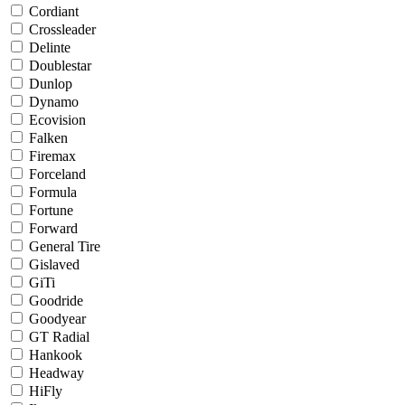
Cordiant
Crossleader
Delinte
Doublestar
Dunlop
Dynamo
Ecovision
Falken
Firemax
Forceland
Formula
Fortune
Forward
General Tire
Gislaved
GiTi
Goodride
Goodyear
GT Radial
Hankook
Headway
HiFly