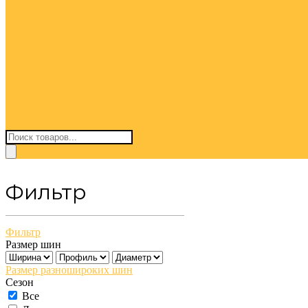
Поиск
товаров
Фильтр
Фильтр
Размер шин
Размер разношироких шин
Сезон
Все