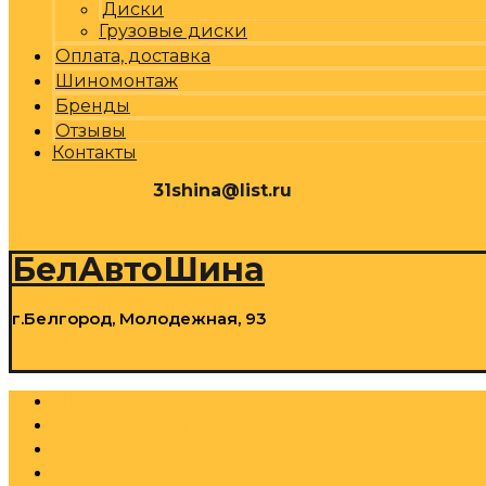
Диски
Грузовые диски
Оплата, доставка
Шиномонтаж
Бренды
Отзывы
Контакты
31shina@list.ru
0
Р
Cart
БелАвтоШина
г.Белгород, Молодежная, 93
0
Р
Cart
Шины
Грузовые шины
Диски
Грузовые диски