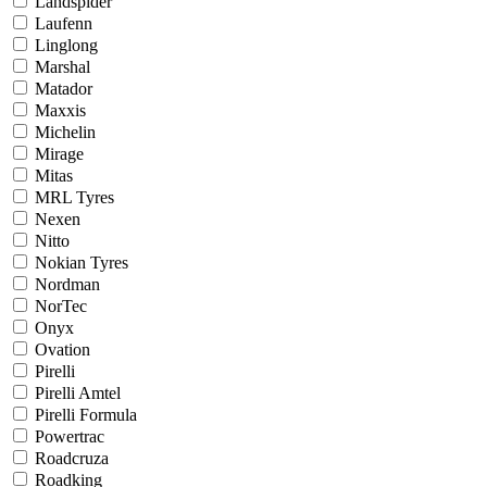
Landspider
Laufenn
Linglong
Marshal
Matador
Maxxis
Michelin
Mirage
Mitas
MRL Tyres
Nexen
Nitto
Nokian Tyres
Nordman
NorTec
Onyx
Ovation
Pirelli
Pirelli Amtel
Pirelli Formula
Powertrac
Roadcruza
Roadking