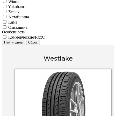
Winrun
Yokohama
Zeetex
Алтайшина
Кама
Омскшина
Особенности
Коммерческие/RxxC
Найти шины
Сброс
Westlake