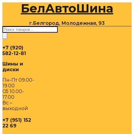
БелАвтоШина
Перейти
к
содержимому
г.Белгород, Молодежная, 93
Поиск
товаров
+7 (920)
582-12-81
Шины и
диски
Пн-Пт 09.00-
19.00
Сб 10.00-
17.00
Вс –
выходной
+7 (951) 152
22 69