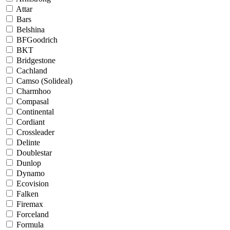
Attar
Bars
Belshina
BFGoodrich
BKT
Bridgestone
Cachland
Camso (Solideal)
Charmhoo
Compasal
Continental
Cordiant
Crossleader
Delinte
Doublestar
Dunlop
Dynamo
Ecovision
Falken
Firemax
Forceland
Formula