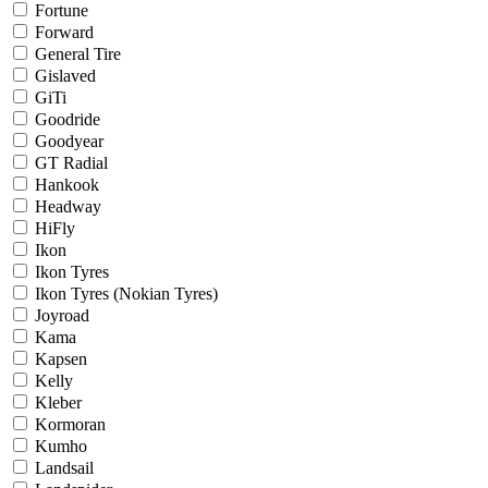
Fortune
Forward
General Tire
Gislaved
GiTi
Goodride
Goodyear
GT Radial
Hankook
Headway
HiFly
Ikon
Ikon Tyres
Ikon Tyres (Nokian Tyres)
Joyroad
Kama
Kapsen
Kelly
Kleber
Kormoran
Kumho
Landsail