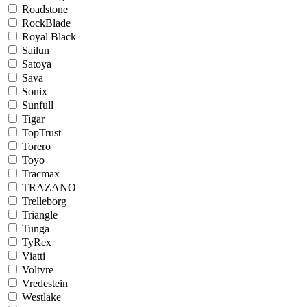
Roadstone
RockBlade
Royal Black
Sailun
Satoya
Sava
Sonix
Sunfull
Tigar
TopTrust
Torero
Toyo
Tracmax
TRAZANO
Trelleborg
Triangle
Tunga
TyRex
Viatti
Voltyre
Vredestein
Westlake